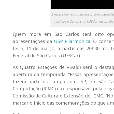
É necessário retirar ingressos com antecedênc
que fica no Campus da UFSCar, ou um dia a
Quem mora em São Carlos terá oito oport
apresentações da
USP Filarmônica
. O conce
feira, 11 de março, a partir das 20h30, no T
Federal de São Carlos (UFSCar).
As Quatro Estações de Vivaldi será o desta
abertura da temporada. “Essas apresentaçõe
fazem parte do campus da USP, em São Carl
Computação (ICMC) é o responsável pela organ
Comissão de Cultura e Extensão do ICMC. “No 
marcar o início das comemorações do que uma