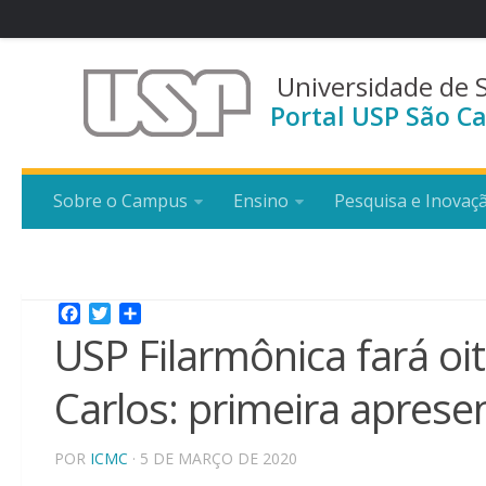
Universidade de 
Portal USP São Ca
Sobre o Campus
Ensino
Pesquisa e Inovaç
Facebook
Twitter
Share
USP Filarmônica fará oi
Carlos: primeira aprese
POR
ICMC
· 5 DE MARÇO DE 2020