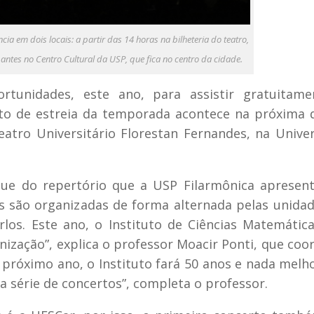
ia em dois locais: a partir das 14 horas na bilheteria do teatro,
ntes no Centro Cultural da USP, que fica no centro da cidade.
unidades, este ano, para assistir gratuitame
rto de estreia da temporada acontece na próxima 
eatro Universitário Florestan Fernandes, na Unive
que do repertório que a USP Filarmônica apresen
s são organizadas de forma alternada pelas unida
os. Este ano, o Instituto de Ciências Matemátic
ização”, explica o professor Moacir Ponti, que coo
próximo ano, o Instituto fará 50 anos e nada melh
 série de concertos”, completa o professor.