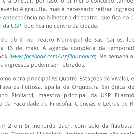
 é a UFSCar, por isso, o primeiro concerto tamb
 evento é gratuita, mas é necessário retirar ingres
 antecedência na bilheteria do teatro, que fica no
l da USP
, que fica no centro da cidade.
de abril, no Teatro Municipal de São Carlos, lo
dia 13 de maio. A agenda completa da temporad
ok (
www.facebook.com/uspfilarmonica
). Na semana a
s ingressos podem ser retirados.
como obra principal As Quatro Estações de Vivaldi, e
Tavares Feitosa, spalla da Orquestra Sinfônica d
o Ricciardi, maestro principal da USP Filarmô
da Faculdade de Filosofia, Ciências e Letras de R
 nº 2 em Si menorde Bach, com solo da flautista