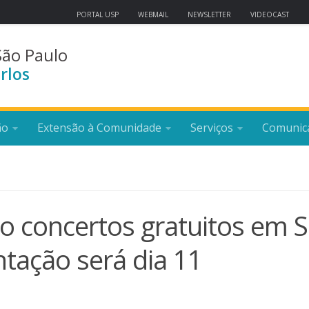
PORTAL USP
WEBMAIL
NEWSLETTER
VIDEOCAST
São Paulo
rlos
ão
Extensão à Comunidade
Serviços
Comunic
to concertos gratuitos em 
ntação será dia 11