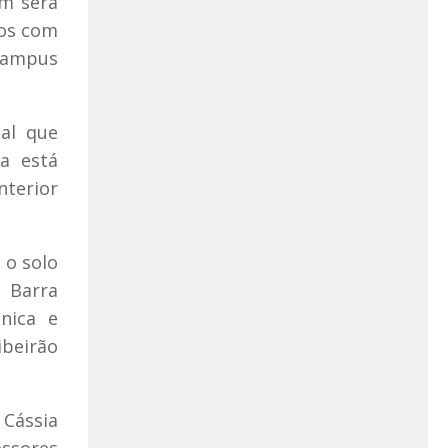
ém será
sos com
 Campus
cal que
a está
nterior
 o solo
e Barra
nica e
ibeirão
 Cássia