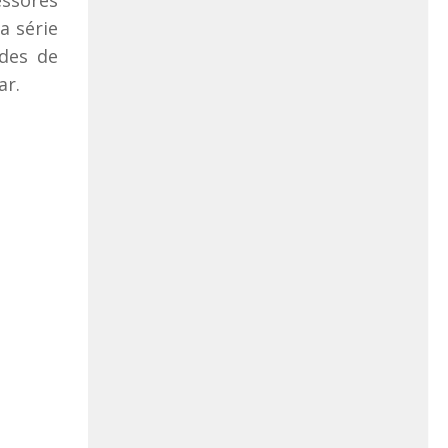
essores
a série
des de
ar.