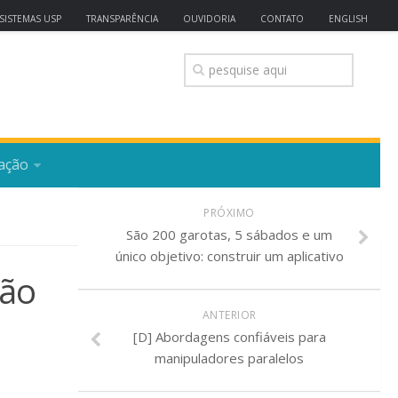
SISTEMAS USP
TRANSPARÊNCIA
OUVIDORIA
CONTATO
ENGLISH
ação
PRÓXIMO
São 200 garotas, 5 sábados e um
único objetivo: construir um aplicativo
São
ANTERIOR
[D] Abordagens confiáveis para
manipuladores paralelos