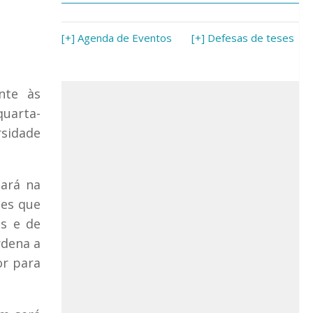
[+] Agenda de Eventos
[+] Defesas de teses
nte às
quarta-
rsidade
tará na
des que
as e de
rdena a
or para