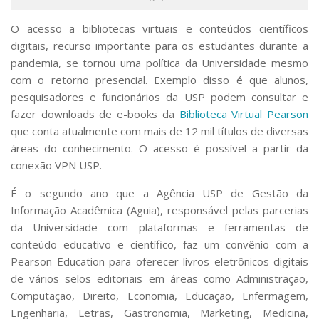
Serviços
Bibliotecas
O acesso a bibliotecas virtuais e conteúdos científicos
Apoio ao Estudante
digitais, recurso importante para os estudantes durante a
Segurança, Trânsito e Prevenção
pandemia, se tornou uma política da Universidade mesmo
RH, Administrativo e Financeiro
com o retorno presencial. Exemplo disso é que alunos,
Outros serviços
pesquisadores e funcionários da USP podem consultar e
Comunicação
fazer downloads de e-books da
Biblioteca Virtual Pearson
Assessorias e Mídias
que conta atualmente com mais de 12 mil títulos de diversas
Aplicativos e Sites
áreas do conhecimento. O acesso é possível a partir da
Jornal da USP
conexão VPN USP.
Agenda de Eventos
Defesa de Teses
É o segundo ano que a Agência USP de Gestão da
Informação Acadêmica (Aguia), responsável pelas parcerias
da Universidade com plataformas e ferramentas de
conteúdo educativo e científico, faz um convênio com a
Pearson Education para oferecer livros eletrônicos digitais
de vários selos editoriais em áreas como Administração,
Computação, Direito, Economia, Educação, Enfermagem,
Engenharia, Letras, Gastronomia, Marketing, Medicina,