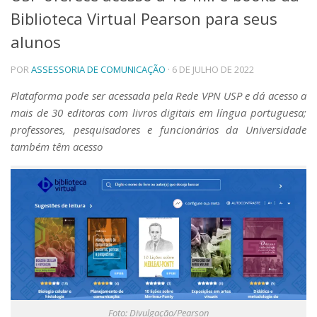
Biblioteca Virtual Pearson para seus
Telefones e Mapas
Pessoas
alunos
Ensino
POR
ASSESSORIA DE COMUNICAÇÃO
· 6 DE JULHO DE 2022
Graduação
Pós-Graduação
Plataforma pode ser acessada pela Rede VPN USP e dá acesso a
Educação a distância
mais de 30 editoras com livros digitais em língua portuguesa;
Cursos de Extensão
professores, pesquisadores e funcionários da Universidade
Pesquisa e Inovação
também têm acesso
Linhas de Pesquisa
Centros, Núcleos e Projetos em Rede
Pós-doutorado
Iniciação Científica
Transferência de Tecnologia
Empresas Juniores
Extensão à Comunidade
Projetos, Programas e Cursos
Artes, Cultura e Esportes
Museus e Espaços Interativos
Foto: Divulgação/Pearson