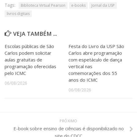
Tags:
Biblioteca Virtual Pearson
e-books
Jornal da USP
livros digitais
VEJA TAMBÉM ...
Escolas públicas de São
Festa do Livro da USP São
Carlos podem solicitar
Carlos abre programação
aulas gratuitas de
com espetáculo de dança
programação oferecidas
vertical nas
pelo ICMC
comemorações dos 55
anos do ICMC
06/08/2026
06/08/2026
PRÓXIMO
E-book sobre ensino de ciências é disponibilizado no
site do CDCC