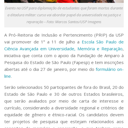
Serviços
Evento na USP para diplomação de estudantes que foram mortos durante
Bibliotecas
a ditadura militar: curso vai abordar papel da universidade na justiça e
Apoio ao Estudante
reparação – Foto: Marcos Santos/USP Imagens
Segurança, Trânsito e Prevenção
RH, Administrativo e Financeiro
A Pró-Reitoria de Inclusão e Pertencimento (PRIP) da USP
Outros serviços
vai promover de 1º a 11 de julho a
Escola São Paulo de
Comunicação
Ciência Avançada em Universidade, Memória e Reparação
,
Assessorias e Mídias
iniciativa que conta com o apoio da Fundação de Amparo à
Aplicativos e Sites
Pesquisa do Estado de São Paulo (Fapesp) e tem inscrições
Jornal da USP
abertas até o dia 27 de janeiro, por meio do
formulário on-
Agenda de Eventos
line
.
Defesa de Teses
Serão selecionados 50 participantes de fora do Brasil, 20 do
Estado de São Paulo e 30 de outros Estados brasileiros,
que serão avaliados por meio de carta de interesse e
currículo, considerando a diversidade regional e critérios de
equidade de gênero e étnico-racial. Os candidatos devem
ter projetos de pesquisa que estejam relacionados aos