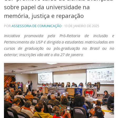
sobre papel da universidade na
Telefones e Mapas
Pessoas
memória, justiça e reparação
Ensino
POR
ASSESSORIA DE COMUNICAÇÃO
· 13 DE JANEIRO DE 2025
Graduação
Pós-Graduação
Iniciativa promovida pela Pró-Reitoria de Inclusão e
Educação a distância
Pertencimento da USP é dirigida a estudantes matriculados em
Cursos de Extensão
cursos de graduação ou pós-graduação no Brasil ou no
Pesquisa e Inovação
exterior; inscrições vão até o dia 27 de janeiro
Linhas de Pesquisa
Centros, Núcleos e Projetos em Rede
Pós-doutorado
Iniciação Científica
Transferência de Tecnologia
Empresas Juniores
Extensão à Comunidade
Projetos, Programas e Cursos
Artes, Cultura e Esportes
Museus e Espaços Interativos