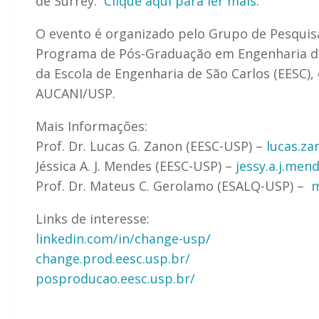
de Surrey.
Clique aqui para ler mais
.
O evento é organizado pelo Grupo de Pesquis
Programa de Pós-Graduação em Engenharia d
da Escola de Engenharia de São Carlos (EESC
AUCANI/USP.
Mais Informações:
Prof. Dr. Lucas G. Zanon (EESC-USP) –
lucas.z
Jéssica A. J. Mendes (EESC-USP) –
jessy.a.j.me
Prof. Dr. Mateus C. Gerolamo (ESALQ-USP) –
m
Links de interesse:
linkedin.com/in/change-usp/
change.prod.eesc.usp.br/
posproducao.eesc.usp.br/