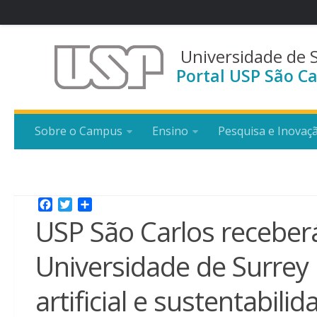
Universidade de 
Portal USP São Ca
Sobre o Campus
Ensino
Pesquisa e Inovaç
Facebook
Twitter
Share
USP São Carlos receber
Universidade de Surrey 
artificial e sustentabilid