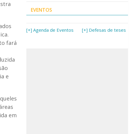
estra
EVENTOS
dados
[+] Agenda de Eventos
[+] Defesas de teses
ica.
to fará
duzida
são
ia e
aqueles
áreas
zida em