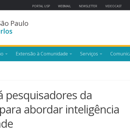
PORTAL USP
WEBMAIL
NEWSLETTER
VIDEOCAST
São Paulo
rlos
ão
Extensão à Comunidade
Serviços
Comunic
á pesquisadores da
para abordar inteligência
ade