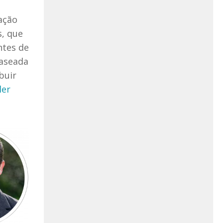
ação
s, que
ntes de
baseada
buir
ler