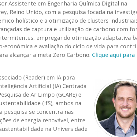
ssor Assistente em Engenharia Química Digital na
rey, Reino Unido, com a pesquisa focada na investig
ico holístico e a otimização de clusters industriai
vançadas de captura e utilização de carbono com fo
intermitentes, empregando otimização adaptativa 
co-econômica e avaliação do ciclo de vida para contri
para alcançar a meta Zero Carbono.
Clique aqui para 
ssociado (Reader) em IA para
eligência Artificial (IA) Centrada
esquisa de Ar Limpo (GCARE) e
ustentabilidade (IfS), ambos na
ua pesquisa se concentra nas
uções de energia renovável, entre
 sustentabilidade na Universidade