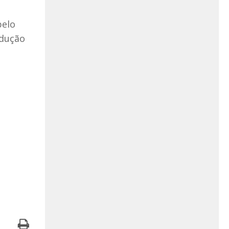
pelo
odução