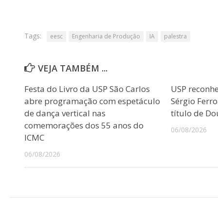
Tags:
eesc
Engenharia de Produção
IA
palestra
VEJA TAMBÉM ...
Festa do Livro da USP São Carlos
USP reconhec
abre programação com espetáculo
Sérgio Ferr
de dança vertical nas
título de D
comemorações dos 55 anos do
06/08/2026
ICMC
06/08/2026