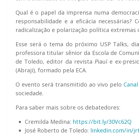
Qual é o papel da imprensa numa democracia
responsabilidade e a eficácia necessárias? 
radicalização e polarização política extremas
Esse será o tema do próximo USP Talks, dia
professora titular sênior da Escola de Comun
de Toledo, editor da revista
P
iauí
e ex-presid
(Abraji), formado pela ECA.
O evento será transmitido ao vivo pelo
Cana
sociedade.
Para saber mais sobre os debatedores:
Cremilda Medina
:
https://bit.ly/30Vc62Q
José Roberto de Toledo
:
linkedin.com/in/jr