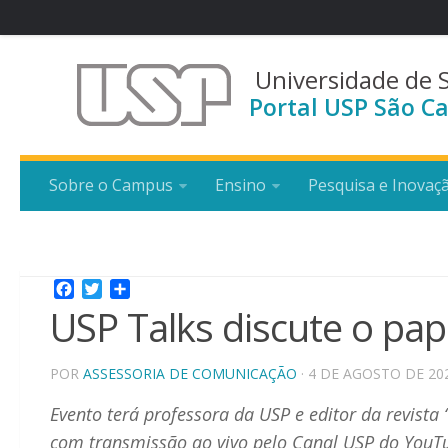
Universidade de 
Portal USP São Ca
Sobre o Campus
Ensino
Pesquisa e Inovaç
Facebook
Twitter
Share
USP Talks discute o pa
POR
ASSESSORIA DE COMUNICAÇÃO
· 4 DE AGOSTO DE 20
Evento terá professora da USP e editor da revista 
com transmissão ao vivo pelo Canal USP do YouT