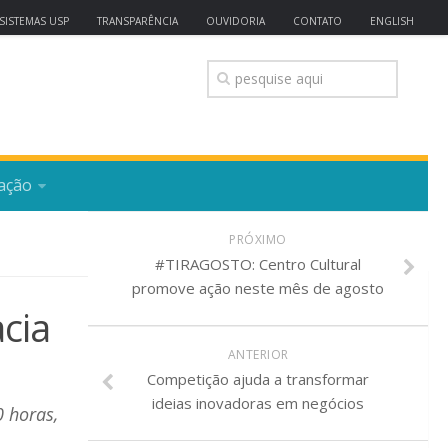
SISTEMAS USP
TRANSPARÊNCIA
OUVIDORIA
CONTATO
ENGLISH
ação
PRÓXIMO
#TIRAGOSTO: Centro Cultural
promove ação neste mês de agosto
cia
ANTERIOR
Competição ajuda a transformar
ideias inovadoras em negócios
0 horas,