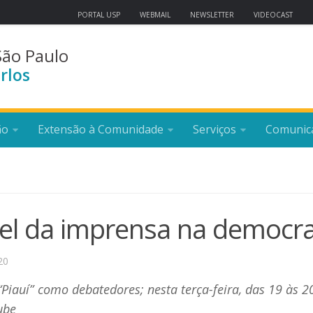
PORTAL USP
WEBMAIL
NEWSLETTER
VIDEOCAST
São Paulo
rlos
ão
Extensão à Comunidade
Serviços
Comunic
pel da imprensa na democra
20
“Piauí” como debatedores; nesta terça-feira, das 19 às 2
ube