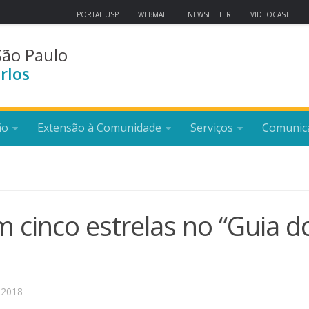
PORTAL USP
WEBMAIL
NEWSLETTER
VIDEOCAST
São Paulo
rlos
ão
Extensão à Comunidade
Serviços
Comunic
 cinco estrelas no “Guia d
 2018