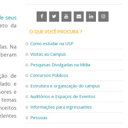
de seus
eto da
O QUE VOCÊ PROCURA ?
Como estudar na USP
las. Na
ceberam
Visitas ao Campus
Pesquisas Divulgadas na Mídia
ção de
Concursos Públicos
elado e
Estrutura e organização do campus
sores e
Auditórios e Espaços de Eventos
 temas
Informações para ingressantes
nceitos
elentes
Pessoas