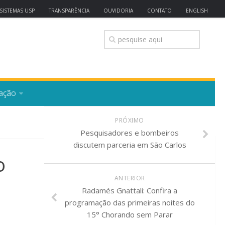
SISTEMAS USP
TRANSPARÊNCIA
OUVIDORIA
CONTATO
ENGLISH
ação
PRÓXIMO
Pesquisadores e bombeiros
discutem parceria em São Carlos
o
ANTERIOR
Radamés Gnattali: Confira a
programação das primeiras noites do
15° Chorando sem Parar