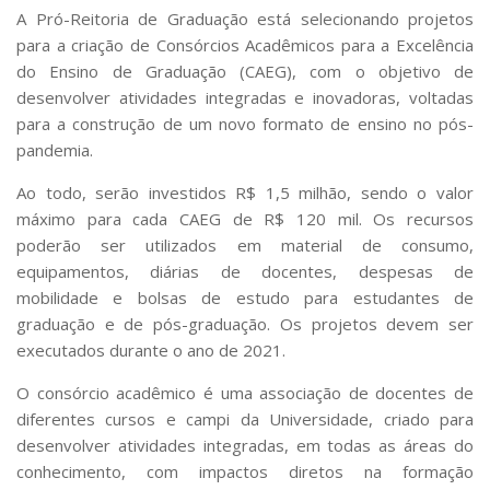
Serviços
A Pró-Reitoria de Graduação está selecionando projetos
Bibliotecas
para a criação de Consórcios Acadêmicos para a Excelência
Apoio ao Estudante
do Ensino de Graduação (CAEG), com o objetivo de
Segurança, Trânsito e Prevenção
desenvolver atividades integradas e inovadoras, voltadas
RH, Administrativo e Financeiro
para a construção de um novo formato de ensino no pós-
Outros serviços
pandemia.
Comunicação
Ao todo, serão investidos R$ 1,5 milhão, sendo o valor
Assessorias e Mídias
máximo para cada CAEG de R$ 120 mil. Os recursos
Aplicativos e Sites
poderão ser utilizados em material de consumo,
Jornal da USP
Agenda de Eventos
equipamentos, diárias de docentes, despesas de
Defesa de Teses
mobilidade e bolsas de estudo para estudantes de
graduação e de pós-graduação. Os projetos devem ser
executados durante o ano de 2021.
O consórcio acadêmico é uma associação de docentes de
diferentes cursos e campi da Universidade, criado para
desenvolver atividades integradas, em todas as áreas do
conhecimento, com impactos diretos na formação