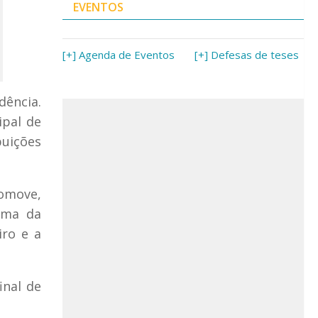
EVENTOS
[+] Agenda de Eventos
[+] Defesas de teses
dência.
ipal de
buições
romove,
ema da
iro e a
inal de