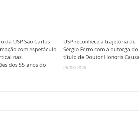
ro da USP São Carlos
USP reconhece a trajetória de
amação com espetáculo
Sérgio Ferro com a outorga do
tical nas
título de Doutor Honoris Caus
es dos 55 anos do
06/08/2026