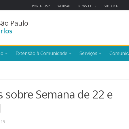
PORTAL USP
WEBMAIL
NEWSLETTER
VIDEOCAST
São Paulo
rlos
ão
Extensão à Comunidade
Serviços
Comunic
s sobre Semana de 22 e
l
019