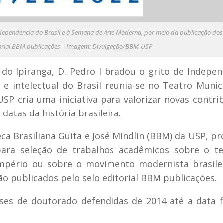
ndependência do Brasil e à Semana de Arte Moderna, por meio da publicação dos
torial BBM publicações – Imagem: Divulgação/BBM-USP
do Ipiranga, D. Pedro I bradou o grito de Indepen
l e intelectual do Brasil reunia-se no Teatro Munic
SP cria uma iniciativa para valorizar novas contri
atas da história brasileira.
eca Brasiliana Guita e José Mindlin (BBM) da USP, p
para seleção de trabalhos acadêmicos sobre o t
Império ou sobre o movimento modernista brasile
o publicados pelo selo editorial BBM publicações.
ses de doutorado defendidas de 2014 até a data f