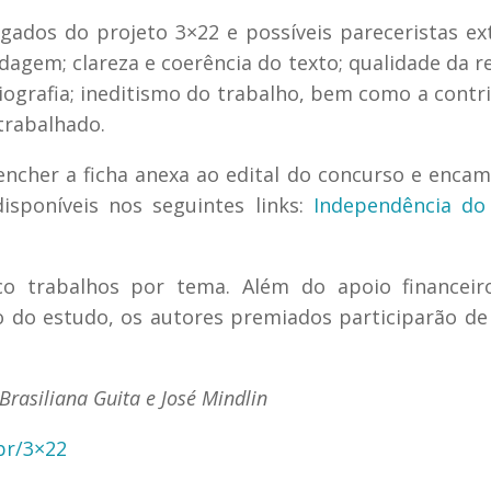
ados do projeto 3×22 e possíveis pareceristas ex
rdagem; clareza e coerência do texto; qualidade da r
liografia; ineditismo do trabalho, bem como a contr
trabalhado.
encher a ficha anexa ao edital do concurso e encam
isponíveis nos seguintes links:
Independência do 
o trabalhos por tema. Além do apoio financeir
ão do estudo, os autores premiados participarão d
Brasiliana Guita e José Mindlin
br/3×22