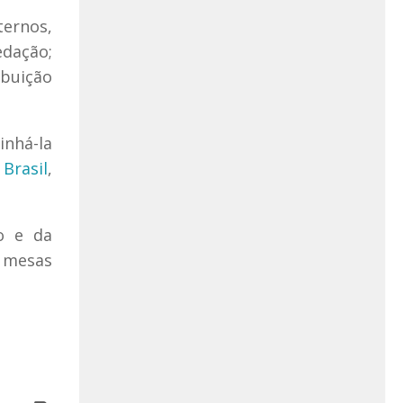
ternos,
edação;
ibuição
inhá-la
Brasil
,
o e da
e mesas