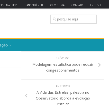
SISTEMAS USP
TRANSPARÊNCIA
OUVIDORIA
CONTATO
ENGLISH
ação
PRÓXIMO
Modelagem estatística pode reduzir
congestionamentos
ANTERIOR
A Vida das Estrelas: palestra no
Observatório aborda a evolução
estelar