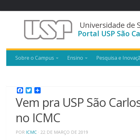
Universidade de 
Portal USP São Ca
Sobre o Campus
Ensino
Pesquisa e Inovaç
Facebook
Twitter
Share
Vem pra USP São Carlos:
no ICMC
POR
ICMC
· 22 DE MARÇO DE 2019