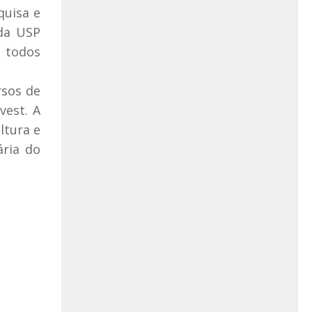
quisa e
 da USP
 todos
rsos de
vest. A
ltura e
ária do