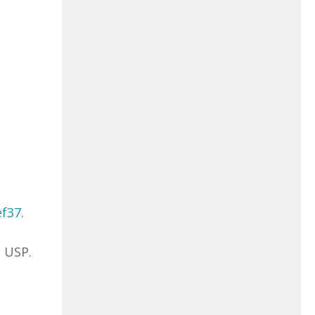
ef37
.
 USP.