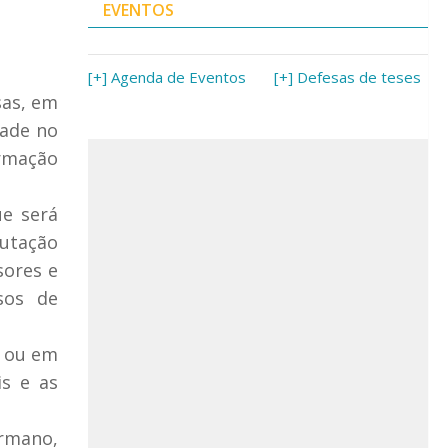
EVENTOS
[+] Agenda de Eventos
[+] Defesas de teses
sas, em
dade no
ormação
ue será
putação
sores e
sos de
e ou em
is e as
ermano,