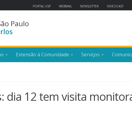
PORTAL USP
WEBMAIL
NEWSLETTER
VIDEOCAST
São Paulo
rlos
ão
Extensão à Comunidade
Serviços
Comunic
 dia 12 tem visita monito