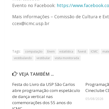
Evento no Facebook:
https://www.facebook.c
Mais informações – Comissão de Cultura e Ext
ccex@icmc.usp.br
Tags:
computação
Enem
estatística
fuvest
ICMC
mate
vestibulando
vestibular
visita monitorada
VEJA TAMBÉM ...
Festa do Livro da USP São Carlos
Programaçã
abre programação com espetáculo
Cineclube 
de dança vertical nas
05/08/2026
comemorações dos 55 anos do
ICMC