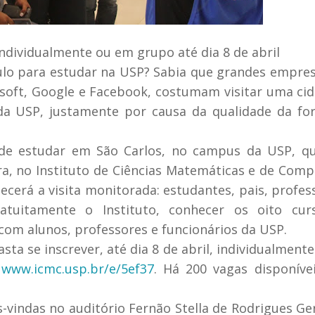
individualmente ou em grupo até dia 8 de abril
ulo para estudar na USP? Sabia que grandes empre
osoft, Google e Facebook, costumam visitar uma ci
 da USP, justamente por causa da qualidade da f
 de estudar em São Carlos, no campus da USP, q
eira, no Instituto de Ciências Matemáticas e de Com
ecerá a visita monitorada: estudantes, pais, profes
atuitamente o Instituto, conhecer os oito cur
 com alunos, professores e funcionários da USP.
basta se inscrever, até dia 8 de abril, individualment
:
www.icmc.usp.br/e/5ef37
. Há 200 vagas disponíve
s-vindas no auditório Fernão Stella de Rodrigues G