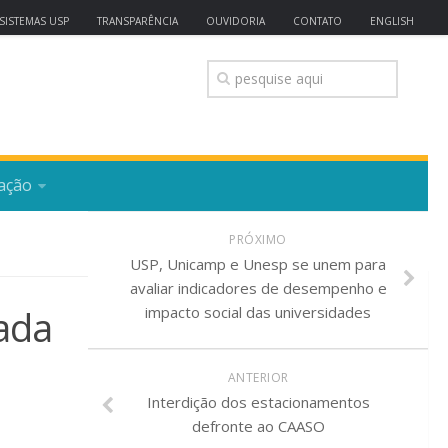
SISTEMAS USP
TRANSPARÊNCIA
OUVIDORIA
CONTATO
ENGLISH
ação
PRÓXIMO
USP, Unicamp e Unesp se unem para
avaliar indicadores de desempenho e
rada
impacto social das universidades
ANTERIOR
Interdição dos estacionamentos
defronte ao CAASO