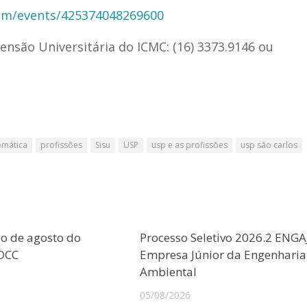
om/events/425374048269600
ensão Universitária do ICMC: (16) 3373.9146 ou
mática
profissões
Sisu
USP
usp e as profissões
usp são carlos
o de agosto do
Processo Seletivo 2026.2 ENGA
CDCC
Empresa Júnior da Engenharia
Ambiental
05/08/2026