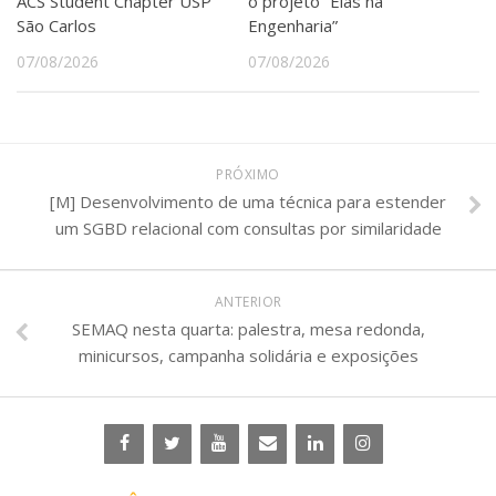
ACS Student Chapter USP
o projeto “Elas na
São Carlos
Engenharia”
07/08/2026
07/08/2026
PRÓXIMO
[M] Desenvolvimento de uma técnica para estender
um SGBD relacional com consultas por similaridade
ANTERIOR
SEMAQ nesta quarta: palestra, mesa redonda,
minicursos, campanha solidária e exposições