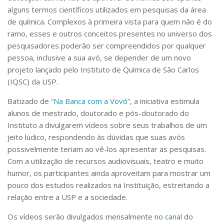
Serviços
alguns termos científicos utilizados em pesquisas da área
Bibliotecas
de química. Complexos à primeira vista para quem não é do
Apoio ao Estudante
ramo, esses e outros conceitos presentes no universo dos
Segurança, Trânsito e Prevenção
pesquisadores poderão ser compreendidos por qualquer
RH, Administrativo e Financeiro
pessoa, inclusive a sua avó, se depender de um novo
Outros serviços
projeto lançado pelo Instituto de Química de São Carlos
Comunicação
(IQSC) da USP.
Assessorias e Mídias
Batizado de
“Na Banca com a Vovó”
, a iniciativa estimula
Aplicativos e Sites
Jornal da USP
alunos de mestrado, doutorado e pós-doutorado do
Agenda de Eventos
Instituto a divulgarem vídeos sobre seus trabalhos de um
Defesa de Teses
jeito lúdico, respondendo às dúvidas que suas avós
possivelmente teriam ao vê-los apresentar as pesquisas.
Com a utilização de recursos audiovisuais, teatro e muito
humor, os participantes ainda aproveitam para mostrar um
pouco dos estudos realizados na Instituição, estreitando a
relação entre a USP e a sociedade.
Os vídeos serão divulgados mensalmente no
canal
do