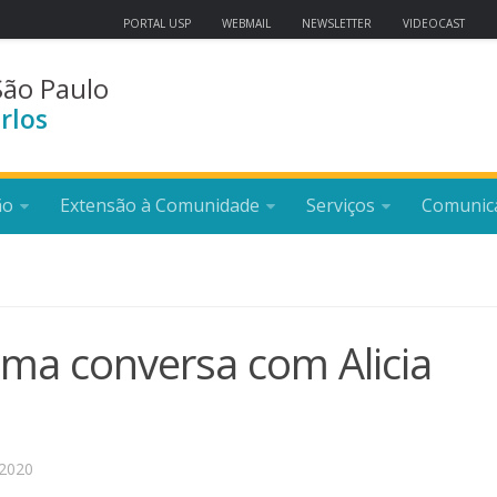
PORTAL USP
WEBMAIL
NEWSLETTER
VIDEOCAST
São Paulo
rlos
ão
Extensão à Comunidade
Serviços
Comunic
uma conversa com Alicia
2020