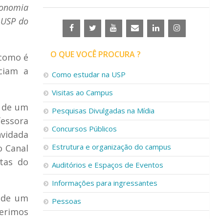
tonomia
l USP do
O QUE VOCÊ PROCURA ?
 como é
ciam a
Como estudar na USP
Visitas ao Campus
e de um
Pesquisas Divulgadas na Mídia
essora
Concursos Públicos
nvidada
Estrutura e organização do campus
o Canal
tas do
Auditórios e Espaços de Eventos
Informações para ingressantes
o de um
Pessoas
gerimos