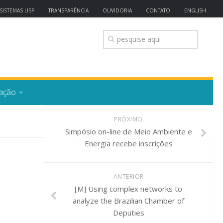
SISTEMAS USP
TRANSPARÊNCIA
OUVIDORIA
CONTATO
ENGLISH
ação
PRÓXIMO
Simpósio on-line de Meio Ambiente e
Energia recebe inscrições
ANTERIOR
[M] Using complex networks to
analyze the Brazilian Chamber of
Deputies