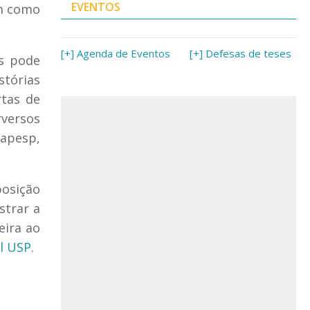
EVENTOS
im como
[+] Agenda de Eventos
[+] Defesas de teses
as pode
stórias
rtas de
rversos
Fapesp,
posição
strar a
eira ao
l USP
.