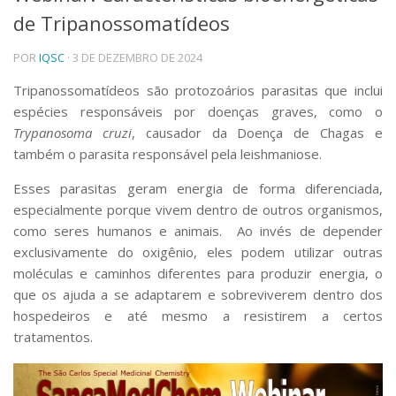
de Tripanossomatídeos
Telefones e Mapas
Pessoas
POR
IQSC
· 3 DE DEZEMBRO DE 2024
Ensino
Graduação
Tripanossomatídeos são protozoários parasitas que inclui
Pós-Graduação
espécies responsáveis por doenças graves, como o
Educação a distância
Trypanosoma cruzi
, causador da Doença de Chagas e
Cursos de Extensão
também o parasita responsável pela leishmaniose.
Pesquisa e Inovação
Esses parasitas geram energia de forma diferenciada,
Linhas de Pesquisa
especialmente porque vivem dentro de outros organismos,
Centros, Núcleos e Projetos em Rede
como seres humanos e animais. Ao invés de depender
Pós-doutorado
exclusivamente do oxigênio, eles podem utilizar outras
Iniciação Científica
Transferência de Tecnologia
moléculas e caminhos diferentes para produzir energia, o
Empresas Juniores
que os ajuda a se adaptarem e sobreviverem dentro dos
Extensão à Comunidade
hospedeiros e até mesmo a resistirem a certos
tratamentos.
Projetos, Programas e Cursos
Artes, Cultura e Esportes
Museus e Espaços Interativos