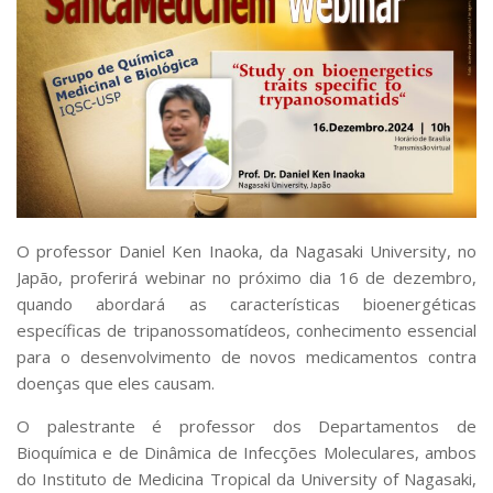
Serviços
Bibliotecas
Apoio ao Estudante
Segurança, Trânsito e Prevenção
RH, Administrativo e Financeiro
Outros serviços
Comunicação
Assessorias e Mídias
Aplicativos e Sites
Jornal da USP
O professor Daniel Ken Inaoka, da Nagasaki University, no
Agenda de Eventos
Japão, proferirá webinar no próximo dia 16 de dezembro,
Defesa de Teses
quando abordará as características bioenergéticas
específicas de tripanossomatídeos, conhecimento essencial
para o desenvolvimento de novos medicamentos contra
doenças que eles causam.
O palestrante é professor dos Departamentos de
Bioquímica e de Dinâmica de Infecções Moleculares, ambos
do Instituto de Medicina Tropical da University of Nagasaki,