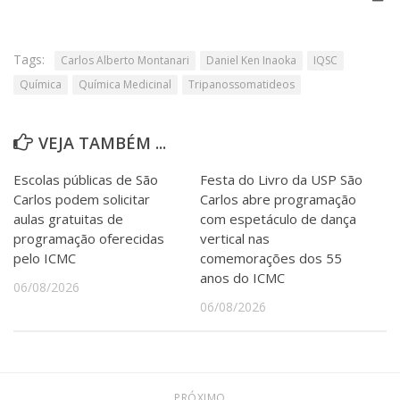
Tags:
Carlos Alberto Montanari
Daniel Ken Inaoka
IQSC
Química
Química Medicinal
Tripanossomatideos
VEJA TAMBÉM ...
Escolas públicas de São
Festa do Livro da USP São
Carlos podem solicitar
Carlos abre programação
aulas gratuitas de
com espetáculo de dança
programação oferecidas
vertical nas
pelo ICMC
comemorações dos 55
anos do ICMC
06/08/2026
06/08/2026
PRÓXIMO