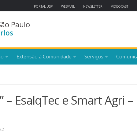
PORTAL USP
WEBMAIL
NEWSLETTER
VIDEOCAST
São Paulo
rlos
ão
Extensão à Comunidade
Serviços
Comunic
” – EsalqTec e Smart Agri –
22