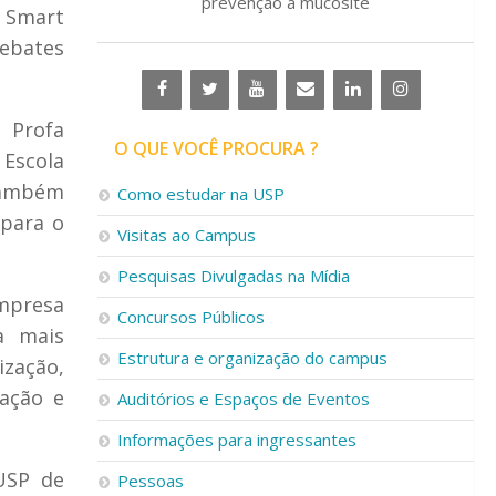
prevenção à mucosite
e Smart
debates
 Profa
O QUE VOCÊ PROCURA ?
Escola
 também
Como estudar na USP
 para o
Visitas ao Campus
Pesquisas Divulgadas na Mídia
empresa
Concursos Públicos
a mais
Estrutura e organização do campus
ização,
gação e
Auditórios e Espaços de Eventos
Informações para ingressantes
 USP de
Pessoas