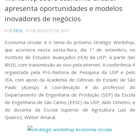
apresenta oportunidades e modelos
Telefones e Mapas
Pessoas
inovadores de negócios
Ensino
POR
EESC
· 31 DE AGOSTO DE 2017
Graduação
Pós-Graduação
Economia circular é o tema do próximo
Strategic Workshop
,
Educação a distância
que acontece nesta sexta-feira, dia 1º de setembro, no
Cursos de Extensão
Instituto de Estudos Avançados (IEA) da USP, a partir das
Pesquisa e Inovação
8h30, com transmissão ao vivo pela internet. A conferência é
Linhas de Pesquisa
organizada pela Pró-Reitoria de Pesquisa da USP e pelo
Centros, Núcleos e Projetos em Rede
IEA, com apoio da Academia de Ciências do Estado de São
Pós-doutorado
Paulo (Aciesp). A coordenação é do professor do
Iniciação Científica
Departamento de Engenharia de Produção (SEP) da Escola
Transferência de Tecnologia
de Engenharia de São Carlos (EESC) da USP, Aldo Ometto, e
Empresas Juniores
do docente da Escola Superior de Agricultura Luiz de
Extensão à Comunidade
Queiroz, Weber Amaral.
Projetos, Programas e Cursos
Artes, Cultura e Esportes
Museus e Espaços Interativos