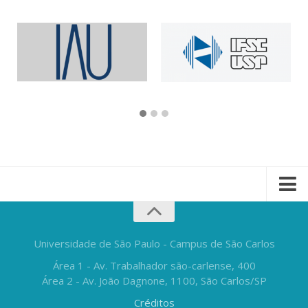
Universidade de São Paulo - Campus de São Carlos
Área 1 - Av. Trabalhador são-carlense, 400
Área 2 - Av. João Dagnone, 1100, São Carlos/SP
Créditos