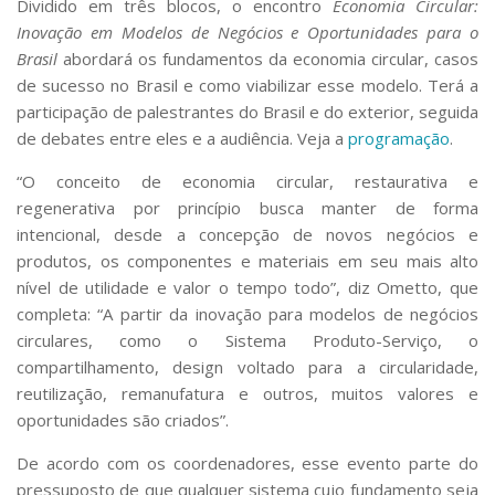
Dividido em três blocos, o encontro
Economia Circular:
Serviços
Inovação em Modelos de Negócios e Oportunidades para o
Bibliotecas
Brasil
abordará os fundamentos da economia circular, casos
Apoio ao Estudante
de sucesso no Brasil e como viabilizar esse modelo. Terá a
Segurança, Trânsito e Prevenção
participação de palestrantes do Brasil e do exterior, seguida
RH, Administrativo e Financeiro
Outros serviços
de debates entre eles e a audiência. Veja a
programação
.
Comunicação
“O conceito de economia circular, restaurativa e
Assessorias e Mídias
regenerativa por princípio busca manter de forma
Aplicativos e Sites
intencional, desde a concepção de novos negócios e
Jornal da USP
produtos, os componentes e materiais em seu mais alto
Agenda de Eventos
nível de utilidade e valor o tempo todo”, diz Ometto, que
Defesa de Teses
completa: “A partir da inovação para modelos de negócios
circulares, como o Sistema Produto-Serviço, o
compartilhamento, design voltado para a circularidade,
reutilização, remanufatura e outros, muitos valores e
oportunidades são criados”.
De acordo com os coordenadores, esse evento parte do
pressuposto de que qualquer sistema cujo fundamento seja