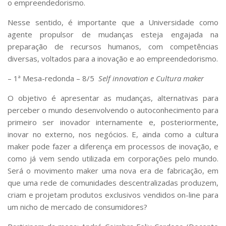
o empreendedorismo.
Serviços
Bibliotecas
Nesse sentido, é importante que a Universidade como
Apoio ao Estudante
agente propulsor de mudanças esteja engajada na
Segurança, Trânsito e Prevenção
preparação de recursos humanos, com competências
RH, Administrativo e Financeiro
diversas, voltados para a inovação e ao empreendedorismo.
Outros serviços
Comunicação
– 1ª Mesa-redonda – 8/5
Self innovation e Cultura maker
Assessorias e Mídias
O objetivo é apresentar as mudanças, alternativas para
Aplicativos e Sites
perceber o mundo desenvolvendo o autoconhecimento para
Jornal da USP
primeiro ser inovador internamente e, posteriormente,
Agenda de Eventos
inovar no externo, nos negócios. E, ainda como a cultura
Defesa de Teses
maker pode fazer a diferença em processos de inovação, e
como já vem sendo utilizada em corporações pelo mundo.
Será o movimento maker uma nova era de fabricação, em
que uma rede de comunidades descentralizadas produzem,
criam e projetam produtos exclusivos vendidos on-line para
um nicho de mercado de consumidores?