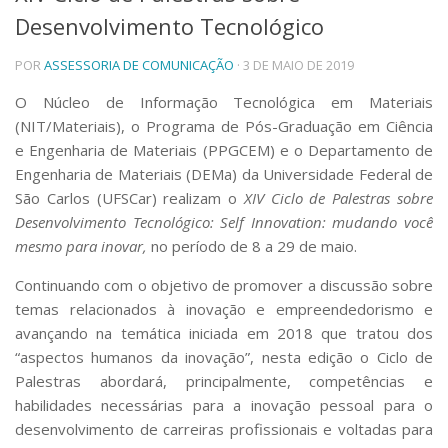
Desenvolvimento Tecnológico
Telefones e Mapas
Pessoas
POR
ASSESSORIA DE COMUNICAÇÃO
· 3 DE MAIO DE 2019
Ensino
Graduação
O Núcleo de Informação Tecnológica em Materiais
Pós-Graduação
(NIT/Materiais), o Programa de Pós-Graduação em Ciência
Educação a distância
e Engenharia de Materiais (PPGCEM) e o Departamento de
Cursos de Extensão
Engenharia de Materiais (DEMa) da Universidade Federal de
Pesquisa e Inovação
São Carlos (UFSCar) realizam o
XIV Ciclo de Palestras sobre
Desenvolvimento Tecnológico: Self Innovation: mudando você
Linhas de Pesquisa
Centros, Núcleos e Projetos em Rede
mesmo para inovar,
no período de 8 a 29 de maio.
Pós-doutorado
Continuando com o objetivo de promover a discussão sobre
Iniciação Científica
Transferência de Tecnologia
temas relacionados à inovação e empreendedorismo e
Empresas Juniores
avançando na temática iniciada em 2018 que tratou dos
Extensão à Comunidade
“aspectos humanos da inovação”, nesta edição o Ciclo de
Palestras abordará, principalmente, competências e
Projetos, Programas e Cursos
habilidades necessárias para a inovação pessoal para o
Artes, Cultura e Esportes
desenvolvimento de carreiras profissionais e voltadas para
Museus e Espaços Interativos