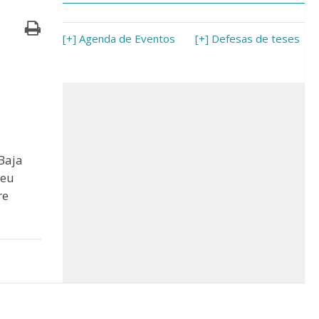
[+] Agenda de Eventos
[+] Defesas de teses
Baja
seu
re