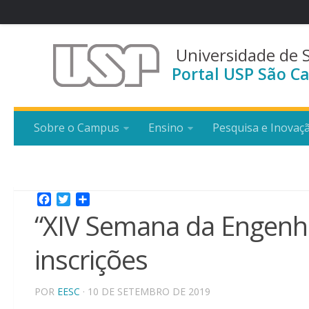
Universidade de 
Portal USP São Ca
Sobre o Campus
Ensino
Pesquisa e Inovaç
Facebook
Twitter
Share
“XIV Semana da Engenha
inscrições
POR
EESC
· 10 DE SETEMBRO DE 2019