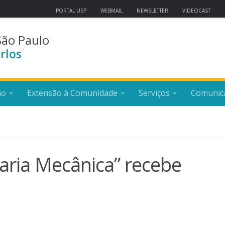
PORTAL USP
WEBMAIL
NEWSLETTER
VIDEOCAST
São Paulo
rlos
ão
Extensão à Comunidade
Serviços
Comunic
ria Mecânica” recebe