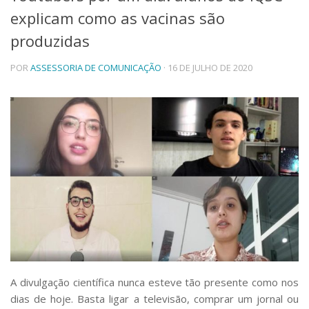
explicam como as vacinas são
Telefones e Mapas
Pessoas
produzidas
Ensino
POR
ASSESSORIA DE COMUNICAÇÃO
· 16 DE JULHO DE 2020
Graduação
Pós-Graduação
Educação a distância
Cursos de Extensão
Pesquisa e Inovação
Linhas de Pesquisa
Centros, Núcleos e Projetos em Rede
Pós-doutorado
Iniciação Científica
Transferência de Tecnologia
Empresas Juniores
Extensão à Comunidade
Projetos, Programas e Cursos
Artes, Cultura e Esportes
A divulgação científica nunca esteve tão presente como nos
Museus e Espaços Interativos
dias de hoje. Basta ligar a televisão, comprar um jornal ou