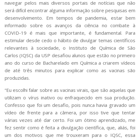
Serviços
navegar pelos mais diversos portais de notícias que não
será difícil encontrar alguma informação sobre pesquisas em
Bibliotecas
desenvolvimento. Em tempos de pandemia, estar bem
Apoio ao Estudante
informado sobre os avanços da ciência no combate à
Segurança, Trânsito e Prevenção
RH, Administrativo e Financeiro
COVID-19 é mais que importante, é fundamental. Para
Outros serviços
estimular desde cedo o hábito de divulgar temas científicos
Comunicação
relevantes à sociedade, o Instituto de Química de São
Carlos (IQSC) da USP desafiou alunos que estão no primeiro
Assessorias e Mídias
ano do curso de Bacharelado em Química a criarem vídeos
Aplicativos e Sites
Jornal da USP
de até três minutos para explicar como as vacinas são
Agenda de Eventos
produzidas.
Defesa de Teses
“Eu escolhi falar sobre as vacinas virais, que são aquelas que
utilizam o vírus inativo ou enfraquecido em sua produção.
Confesso que foi um desafio, pois nunca havia gravado um
vídeo de frente para a câmera, por isso tive que tentar
várias vezes até dar certo. Foi um ótimo aprendizado, me
fez sentir como é feita a divulgação científica, que, aliás, foi
um dos motivos que me trouxeram para o IQSC, essa