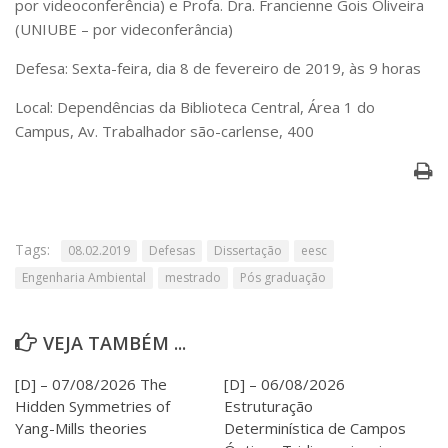
por videoconferência) e Profa. Dra. Francienne Gois Oliveira
Serviços
(UNIUBE – por videconferância)
Bibliotecas
Apoio ao Estudante
Defesa: Sexta-feira, dia 8 de fevereiro de 2019, às 9 horas
Segurança, Trânsito e Prevenção
RH, Administrativo e Financeiro
Local: Dependências da Biblioteca Central, Área 1 do
Outros serviços
Campus, Av. Trabalhador são-carlense, 400
Comunicação
Assessorias e Mídias
Aplicativos e Sites
Jornal da USP
Agenda de Eventos
Tags:
08.02.2019
Defesas
Dissertação
eesc
Defesa de Teses
Engenharia Ambiental
mestrado
Pós graduação
VEJA TAMBÉM ...
[D] – 07/08/2026 The
[D] – 06/08/2026
Hidden Symmetries of
Estruturação
Yang-Mills theories
Determinística de Campos