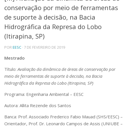
conservação por meio de ferramentas
Telefones e Mapas
Pessoas
de suporte à decisão, na Bacia
Ensino
Hidrográfica da Represa do Lobo
Graduação
(Itirapina, SP)
Pós-Graduação
Educação a distância
Cursos de Extensão
POR
EESC
· 7 DE FEVEREIRO DE 2019
Pesquisa e Inovação
Mestrado
Linhas de Pesquisa
Título:
Avaliação da dinâmica de áreas de conservação por
Centros, Núcleos e Projetos em Rede
meio de ferramentas de suporte à decisão, na Bacia
Pós-doutorado
Iniciação Científica
Hidrográfica da Represa do Lobo (Itirapina, SP)
Transferência de Tecnologia
Programa: Engenharia Ambiental – EESC
Empresas Juniores
Extensão à Comunidade
Autora: Allita Rezende dos Santos
Projetos, Programas e Cursos
Banca: Prof. Associado Frederico Fabio Mauad (SHS/EESC) –
Artes, Cultura e Esportes
Orientador, Prof. Dr. Leonardo Campos de Assis (UNIUBE –
Museus e Espaços Interativos