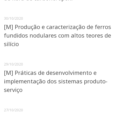
Serviços
Bibliotecas
Apoio ao Estudante
30/10/2020
Segurança, Trânsito e Prevenção
[M] Produção e caracterização de ferros
RH, Administrativo e Financeiro
Outros serviços
fundidos nodulares com altos teores de
Comunicação
silício
Assessorias e Mídias
Aplicativos e Sites
Jornal da USP
Agenda de Eventos
29/10/2020
Defesa de Teses
[M] Práticas de desenvolvimento e
implementação dos sistemas produto-
serviço
27/10/2020