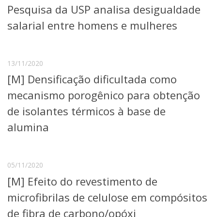
Pesquisa da USP analisa desigualdade
Telefones e Mapas
Pessoas
salarial entre homens e mulheres
Ensino
Graduação
Pós-Graduação
13/11/2020
Educação a distância
[M] Densificação dificultada como
Cursos de Extensão
mecanismo porogênico para obtenção
Pesquisa e Inovação
Linhas de Pesquisa
de isolantes térmicos à base de
Centros, Núcleos e Projetos em Rede
alumina
Pós-doutorado
Iniciação Científica
Transferência de Tecnologia
Empresas Juniores
05/11/2020
Extensão à Comunidade
[M] Efeito do revestimento de
Projetos, Programas e Cursos
microfibrilas de celulose em compósitos
Artes, Cultura e Esportes
Museus e Espaços Interativos
de fibra de carbono/opóxi