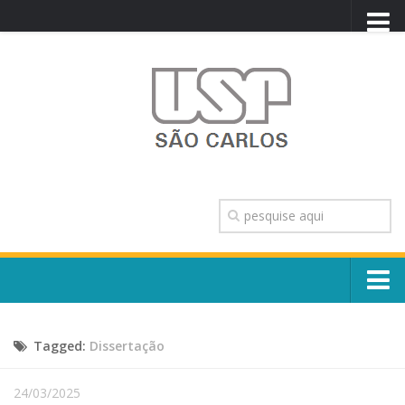
PORTAL USP
WEBMAIL
NEWSLETTER
VIDEOCAST
SISTEMAS USP
TRANSPARÊNCIA
OUVIDORIA
CONTATO
Sobre o Campus
ENGLISH
Tagged:
Dissertação
Escola, Institutos e Órgãos
Conselho Gestor e Dirigentes
Núcleos e Comissões
24/03/2025
História e Números