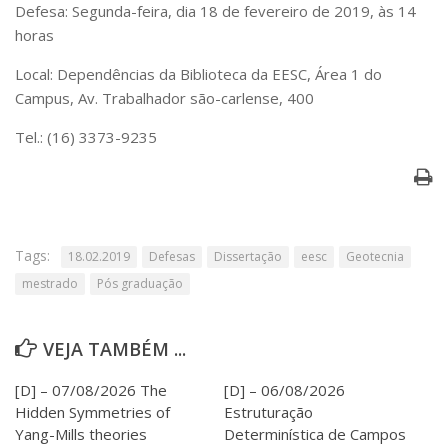
Serviços
Defesa: Segunda-feira, dia 18 de fevereiro de 2019, às 14
horas
Bibliotecas
Apoio ao Estudante
Local: Dependências da Biblioteca da EESC, Área 1 do
Segurança, Trânsito e Prevenção
Campus, Av. Trabalhador são-carlense, 400
RH, Administrativo e Financeiro
Outros serviços
Tel.: (16) 3373-9235
Comunicação
Assessorias e Mídias
Aplicativos e Sites
Jornal da USP
Agenda de Eventos
Tags:
18.02.2019
Defesas
Dissertação
eesc
Geotecnia
Defesa de Teses
mestrado
Pós graduação
VEJA TAMBÉM ...
[D] – 07/08/2026 The
[D] – 06/08/2026
Hidden Symmetries of
Estruturação
Yang-Mills theories
Determinística de Campos