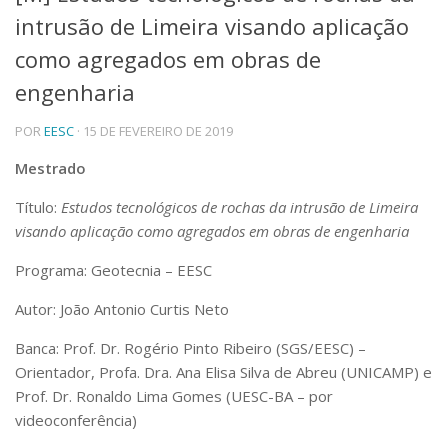
intrusão de Limeira visando aplicação
Telefones e Mapas
Pessoas
como agregados em obras de
Ensino
engenharia
Graduação
Pós-Graduação
POR
EESC
· 15 DE FEVEREIRO DE 2019
Educação a distância
Cursos de Extensão
Mestrado
Pesquisa e Inovação
Título:
Estudos tecnológicos de rochas da intrusão de Limeira
Linhas de Pesquisa
visando aplicação como agregados em obras de engenharia
Centros, Núcleos e Projetos em Rede
Pós-doutorado
Programa: Geotecnia – EESC
Iniciação Científica
Transferência de Tecnologia
Autor: João Antonio Curtis Neto
Empresas Juniores
Banca: Prof. Dr. Rogério Pinto Ribeiro (SGS/EESC) –
Extensão à Comunidade
Orientador, Profa. Dra. Ana Elisa Silva de Abreu (UNICAMP) e
Projetos, Programas e Cursos
Prof. Dr. Ronaldo Lima Gomes (UESC-BA – por
Artes, Cultura e Esportes
videoconferência)
Museus e Espaços Interativos