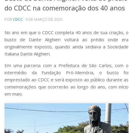
do CDCC na comemoração dos 40 anos
Telefones e Mapas
Pessoas
POR
CDCC
· 9 DE MARÇO DE 2020
Ensino
Graduação
No ano em que o CDCC completa 40 anos de sua criação, o
Pós-Graduação
busto de Dante Alighieri voltará ao prédio onde era
Educação a distância
originalmente exposto, quando ainda sediava a
Sociedade
Cursos de Extensão
Italiana Dante Alighieri
.
Pesquisa e Inovação
Em uma parceria com a Prefeitura de São Carlos, com o
Linhas de Pesquisa
intermédio da Fundação Pró-Memória, o busto foi
Centros, Núcleos e Projetos em Rede
Pós-doutorado
emprestado ao CDCC e será exposto ao público durante as
Iniciação Científica
comemorações que ocorrerão ao longo do ano, com início
Transferência de Tecnologia
em maio.
Empresas Juniores
Extensão à Comunidade
Projetos, Programas e Cursos
Artes, Cultura e Esportes
Museus e Espaços Interativos