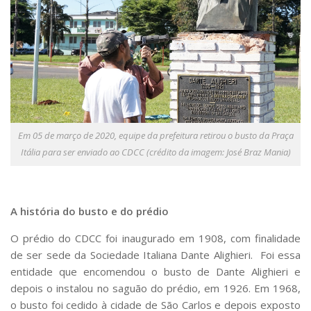
Serviços
Bibliotecas
Apoio ao Estudante
Segurança, Trânsito e Prevenção
RH, Administrativo e Financeiro
Outros serviços
Comunicação
Assessorias e Mídias
Em 05 de março de 2020, equipe da prefeitura retirou o busto da Praça
Aplicativos e Sites
Itália para ser enviado ao CDCC (crédito da imagem: José Braz Mania)
Jornal da USP
Agenda de Eventos
Defesa de Teses
A história do busto e do prédio
O prédio do CDCC foi inaugurado em 1908, com finalidade
de ser sede da
Sociedade Italiana Dante Alighieri
. Foi essa
entidade que encomendou o busto de Dante Alighieri e
depois o instalou no saguão do prédio, em 1926. Em 1968,
o busto foi cedido à cidade de São Carlos e depois exposto