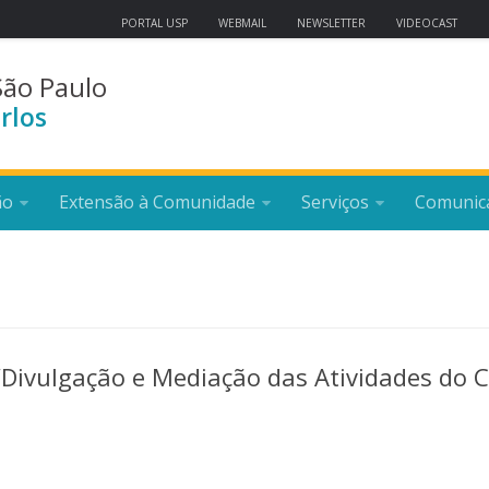
PORTAL USP
WEBMAIL
NEWSLETTER
VIDEOCAST
São Paulo
rlos
ão
Extensão à Comunidade
Serviços
Comunic
“Divulgação e Mediação das Atividades do 