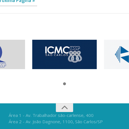
róxima Página »
Área 1 - Av. Trabalhador são-carlense, 400
Área 2 - Av. João Dagnone, 1100, São Carlos/SP