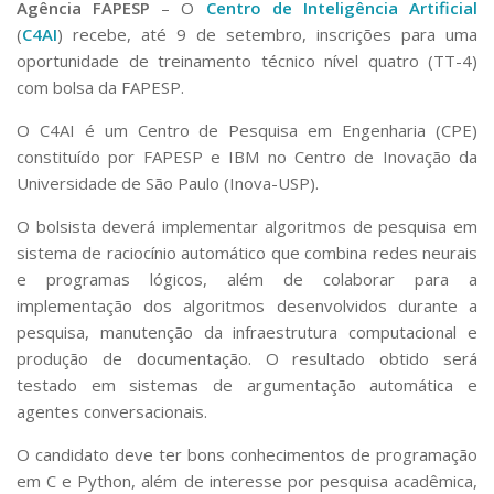
Agência FAPESP
– O
Centro de Inteligência Artificial
Serviços
(
C4AI
) recebe, até 9 de setembro, inscrições para uma
Bibliotecas
oportunidade de treinamento técnico nível quatro (TT-4)
Apoio ao Estudante
com bolsa da FAPESP.
Segurança, Trânsito e Prevenção
RH, Administrativo e Financeiro
O C4AI é um Centro de Pesquisa em Engenharia (CPE)
Outros serviços
constituído por FAPESP e IBM no Centro de Inovação da
Comunicação
Universidade de São Paulo (Inova-USP).
Assessorias e Mídias
Aplicativos e Sites
O bolsista deverá implementar algoritmos de pesquisa em
Jornal da USP
sistema de raciocínio automático que combina redes neurais
Agenda de Eventos
e programas lógicos, além de colaborar para a
Defesa de Teses
implementação dos algoritmos desenvolvidos durante a
pesquisa, manutenção da infraestrutura computacional e
produção de documentação. O resultado obtido será
testado em sistemas de argumentação automática e
agentes conversacionais.
O candidato deve ter bons conhecimentos de programação
em C e Python, além de interesse por pesquisa acadêmica,