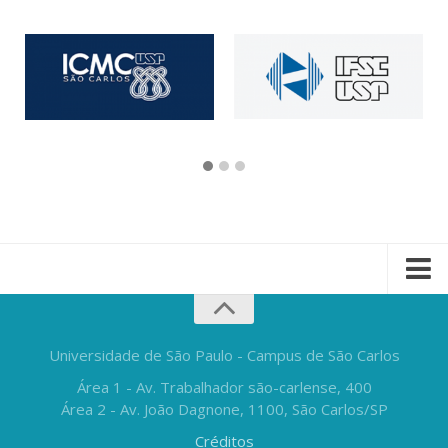
Universidade de São Paulo - Campus de São Carlos
Área 1 - Av. Trabalhador são-carlense, 400
Área 2 - Av. João Dagnone, 1100, São Carlos/SP
Créditos