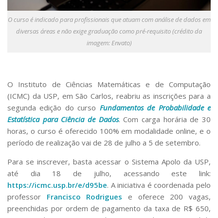
Serviços
Bibliotecas
O curso é indicado para profissionais que atuam com análise de dados em
Apoio ao Estudante
diversas áreas e não exige graduação como pré-requisito (crédito da
Segurança, Trânsito e Prevenção
imagem: Envato)
RH, Administrativo e Financeiro
Outros serviços
Comunicação
O Instituto de Ciências Matemáticas e de Computação
Assessorias e Mídias
(ICMC) da USP, em São Carlos, reabriu as inscrições para a
Aplicativos e Sites
segunda edição do curso
Fundamentos de Probabilidade e
Jornal da USP
Estatística para Ciência de Dados
. Com carga horária de 30
Agenda de Eventos
Defesa de Teses
horas, o curso é oferecido 100% em modalidade online, e o
período de realização vai de 28 de julho a 5 de setembro.
Para se inscrever, basta acessar o Sistema Apolo da USP,
até dia 18 de julho, acessando este link:
https://icmc.usp.br/e/d95be
. A iniciativa é coordenada pelo
professor
Francisco Rodrigues
e oferece 200 vagas,
preenchidas por ordem de pagamento da taxa de R$ 650,