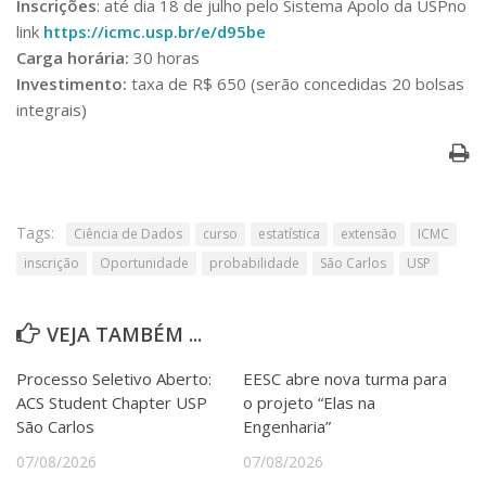
Inscrições
: até dia 18 de julho pelo Sistema Apolo da USPno
link
https://icmc.usp.br/e/d95be
Carga horária:
30 horas
Investimento:
taxa de R$ 650 (serão concedidas 20 bolsas
integrais)
Tags:
Ciência de Dados
curso
estatística
extensão
ICMC
inscrição
Oportunidade
probabilidade
São Carlos
USP
VEJA TAMBÉM ...
Processo Seletivo Aberto:
EESC abre nova turma para
ACS Student Chapter USP
o projeto “Elas na
São Carlos
Engenharia”
07/08/2026
07/08/2026