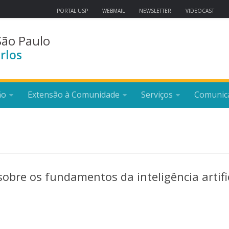
PORTAL USP
WEBMAIL
NEWSLETTER
VIDEOCAST
São Paulo
rlos
ão
Extensão à Comunidade
Serviços
Comunic
bre os fundamentos da inteligência artific