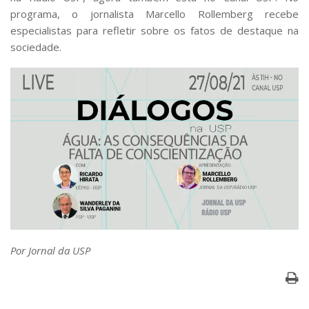
Serviços
programa, o jornalista Marcello Rollemberg recebe
Bibliotecas
especialistas para refletir sobre os fatos de destaque na
Apoio ao Estudante
sociedade.
Segurança, Trânsito e Prevenção
RH, Administrativo e Financeiro
Outros serviços
Comunicação
Assessorias e Mídias
Aplicativos e Sites
Jornal da USP
Agenda de Eventos
Defesa de Teses
Por Jornal da USP