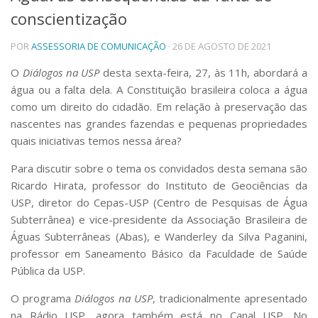
conscientização
Telefones e Mapas
Pessoas
POR
ASSESSORIA DE COMUNICAÇÃO
· 26 DE AGOSTO DE 2021
Ensino
Graduação
O
Diálogos na USP
desta sexta-feira, 27, às 11h, abordará a
Pós-Graduação
água ou a falta dela. A Constituição brasileira coloca a água
Educação a distância
como um direito do cidadão. Em relação à preservação das
Cursos de Extensão
nascentes nas grandes fazendas e pequenas propriedades
Pesquisa e Inovação
quais iniciativas temos nessa área?
Linhas de Pesquisa
Para discutir sobre o tema os convidados desta semana são
Centros, Núcleos e Projetos em Rede
Ricardo Hirata, professor do Instituto de Geociências da
Pós-doutorado
USP, diretor do Cepas-USP (Centro de Pesquisas de Água
Iniciação Científica
Transferência de Tecnologia
Subterrânea) e vice-presidente da Associação Brasileira de
Empresas Juniores
Águas Subterrâneas (Abas), e Wanderley da Silva Paganini,
Extensão à Comunidade
professor em Saneamento Básico da Faculdade de Saúde
Pública da USP.
Projetos, Programas e Cursos
Artes, Cultura e Esportes
O programa
Diálogos na USP
, tradicionalmente apresentado
Museus e Espaços Interativos
na Rádio USP, agora também está no Canal USP. No