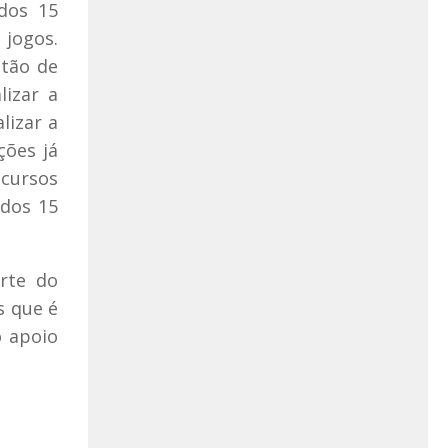
ados 15
 jogos.
stão de
lizar a
lizar a
ições já
icursos
 dos 15
rte do
s que é
o apoio