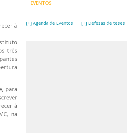
EVENTOS
[+] Agenda de Eventos
[+] Defesas de teses
recer à
stituto
os três
pantes
bertura
e, para
screver
recer à
MC, na