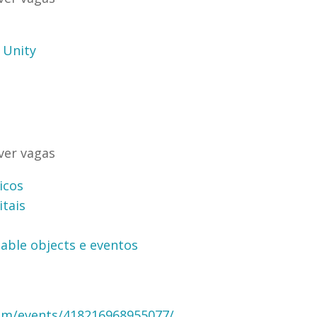
 Unity
uver vagas
gicos
itais
table objects e eventos
om/events/418216968955077/