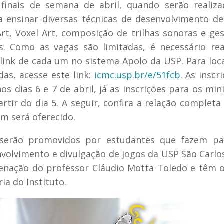
finais de semana de abril, quando serão realiz
 ensinar diversas técnicas de desenvolvimento de
Art, Voxel Art, composição de trilhas sonoras e ge
. Como as vagas são limitadas, é necessário rea
 link de cada um no sistema Apolo da USP. Para loca
as, acesse este link:
icmc.usp.br/e/51fcb
. As inscr
os dias 6 e 7 de abril, já as inscrições para os min
rtir do dia 5. A seguir, confira a relação completa
m será oferecido.
serão promovidos por estudantes que fazem pa
nvolvimento e divulgação de jogos da USP São Carlo
denação do professor Cláudio Motta Toledo e têm 
ia do Instituto.