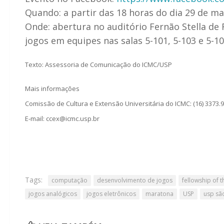
Quando: a partir das 18 horas do dia 29 de ma
Onde: abertura no auditório Fernão Stella de
jogos em equipes nas salas 5-101, 5-103 e 5-10
Texto: Assessoria de Comunicação do ICMC/USP
Mais informações
Comissão de Cultura e Extensão Universitária do ICMC: (16) 3373.
E-mail: ccex@icmc.usp.br
Tags:
computação
desenvolvimento de jogos
fellowship of 
jogos analógicos
jogos eletrônicos
maratona
USP
usp sã