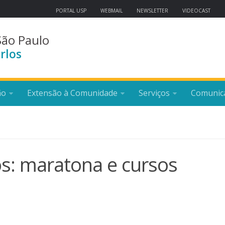
PORTAL USP
WEBMAIL
NEWSLETTER
VIDEOCAST
São Paulo
rlos
ão
Extensão à Comunidade
Serviços
Comunic
os: maratona e cursos