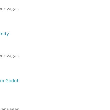
ver vagas
nity
ver vagas
 em Godot
uver vagas