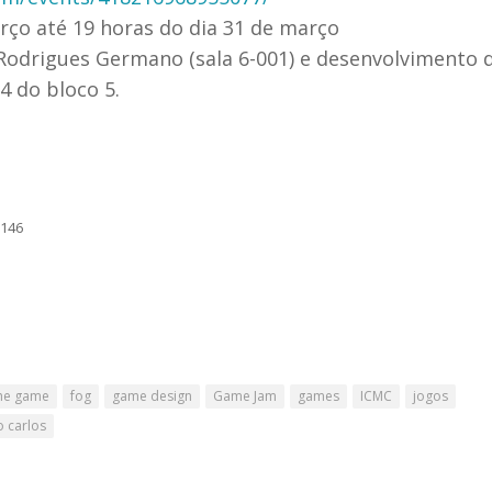
rço até 19 horas do dia 31 de março
 Rodrigues Germano (sala 6-001) e desenvolvimento 
4 do bloco 5.
9146
the game
fog
game design
Game Jam
games
ICMC
jogos
o carlos