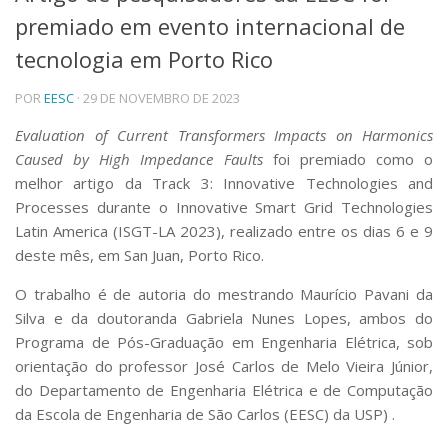
premiado em evento internacional de
Telefones e Mapas
Pessoas
tecnologia em Porto Rico
Ensino
POR
EESC
· 29 DE NOVEMBRO DE 2023
Graduação
Pós-Graduação
Evaluation of Current Transformers Impacts on Harmonics
Educação a distância
Caused by High Impedance Faults
foi premiado como o
Cursos de Extensão
melhor artigo da Track 3: Innovative Technologies and
Pesquisa e Inovação
Processes durante o Innovative Smart Grid Technologies
Linhas de Pesquisa
Latin America (ISGT-LA 2023), realizado entre os dias 6 e 9
Centros, Núcleos e Projetos em Rede
deste mês, em San Juan, Porto Rico.
Pós-doutorado
Iniciação Científica
O trabalho é de autoria do mestrando Maurício Pavani da
Transferência de Tecnologia
Silva e da doutoranda Gabriela Nunes Lopes, ambos do
Empresas Juniores
Programa de Pós-Graduação em Engenharia Elétrica, sob
Extensão à Comunidade
orientação do professor José Carlos de Melo Vieira Júnior,
Projetos, Programas e Cursos
do Departamento de Engenharia Elétrica e de Computação
Artes, Cultura e Esportes
da Escola de Engenharia de São Carlos (EESC) da USP) .
Museus e Espaços Interativos