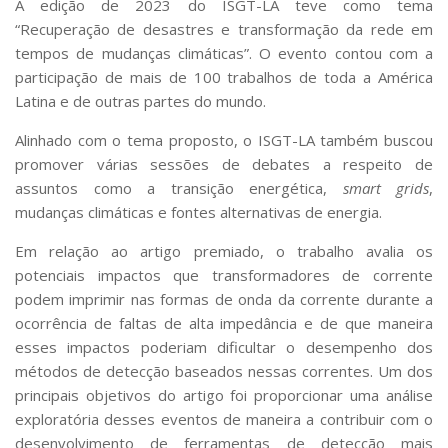
A edição de 2023 do ISGT-LA teve como tema
Serviços
“Recuperação de desastres e transformação da rede em
Bibliotecas
tempos de mudanças climáticas”. O evento contou com a
Apoio ao Estudante
participação de mais de 100 trabalhos de toda a América
Segurança, Trânsito e Prevenção
Latina e de outras partes do mundo.
RH, Administrativo e Financeiro
Outros serviços
Alinhado com o tema proposto, o ISGT-LA também buscou
Comunicação
promover várias sessões de debates a respeito de
Assessorias e Mídias
assuntos como a transição energética,
smart grids
,
Aplicativos e Sites
mudanças climáticas e fontes alternativas de energia.
Jornal da USP
Agenda de Eventos
Em relação ao artigo premiado, o trabalho avalia os
Defesa de Teses
potenciais impactos que transformadores de corrente
podem imprimir nas formas de onda da corrente durante a
ocorrência de faltas de alta impedância e de que maneira
esses impactos poderiam dificultar o desempenho dos
métodos de detecção baseados nessas correntes. Um dos
principais objetivos do artigo foi proporcionar uma análise
exploratória desses eventos de maneira a contribuir com o
desenvolvimento de ferramentas de detecção mais