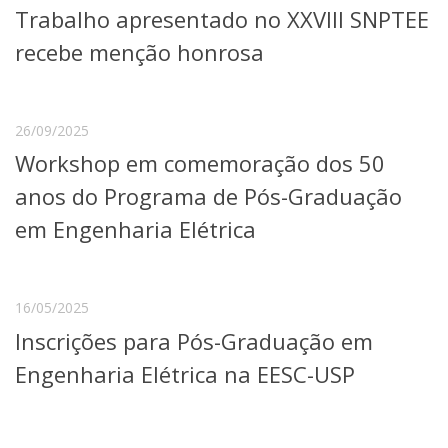
Trabalho apresentado no XXVIII SNPTEE
Telefones e Mapas
Pessoas
recebe menção honrosa
Ensino
Graduação
Pós-Graduação
26/09/2025
Educação a distância
Workshop em comemoração dos 50
Cursos de Extensão
anos do Programa de Pós-Graduação
Pesquisa e Inovação
Linhas de Pesquisa
em Engenharia Elétrica
Centros, Núcleos e Projetos em Rede
Pós-doutorado
Iniciação Científica
Transferência de Tecnologia
16/05/2025
Empresas Juniores
Inscrições para Pós-Graduação em
Extensão à Comunidade
Engenharia Elétrica na EESC-USP
Projetos, Programas e Cursos
Artes, Cultura e Esportes
Museus e Espaços Interativos