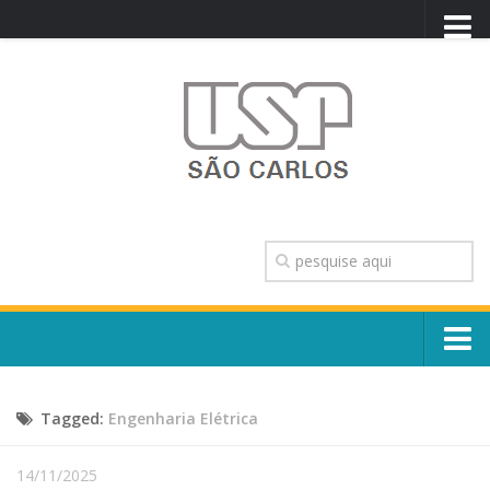
PORTAL USP
WEBMAIL
NEWSLETTER
VIDEOCAST
SISTEMAS USP
TRANSPARÊNCIA
OUVIDORIA
CONTATO
Sobre o Campus
ENGLISH
Tagged:
Engenharia Elétrica
Escola, Institutos e Órgãos
Conselho Gestor e Dirigentes
Núcleos e Comissões
14/11/2025
História e Números