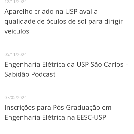
12/11/2024
Serviços
Aparelho criado na USP avalia
Bibliotecas
Apoio ao Estudante
qualidade de óculos de sol para dirigir
Segurança, Trânsito e Prevenção
veículos
RH, Administrativo e Financeiro
Outros serviços
Comunicação
05/11/2024
Assessorias e Mídias
Aplicativos e Sites
Engenharia Elétrica da USP São Carlos –
Jornal da USP
Sabidão Podcast
Agenda de Eventos
Defesa de Teses
07/05/2024
Inscrições para Pós-Graduação em
Engenharia Elétrica na EESC-USP