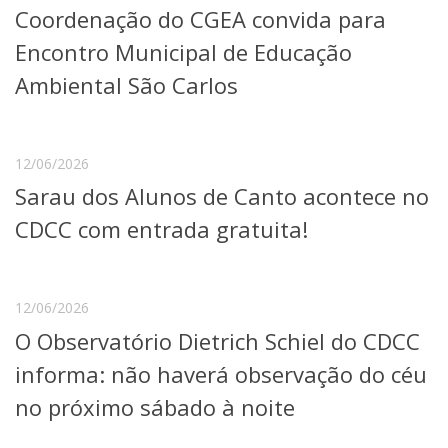
Coordenação do CGEA convida para
Telefones e Mapas
Pessoas
Encontro Municipal de Educação
Ensino
Ambiental São Carlos
Graduação
Pós-Graduação
Educação a distância
Cursos de Extensão
12/06/2026
Sarau dos Alunos de Canto acontece no
Pesquisa e Inovação
Linhas de Pesquisa
CDCC com entrada gratuita!
Centros, Núcleos e Projetos em Rede
Pós-doutorado
Iniciação Científica
Transferência de Tecnologia
12/06/2026
Empresas Juniores
O Observatório Dietrich Schiel do CDCC
Extensão à Comunidade
informa: não haverá observação do céu
Projetos, Programas e Cursos
no próximo sábado à noite
Artes, Cultura e Esportes
Museus e Espaços Interativos