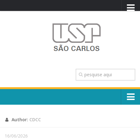
PORTAL USP
WEBMAIL
NEWSLETTER
VIDEOCAST
SISTEMAS USP
TRANSPARÊNCIA
OUVIDORIA
CONTATO
Sobre o Campus
ENGLISH
Author:
CDCC
Escola, Institutos e Órgãos
Conselho Gestor e Dirigentes
Núcleos e Comissões
16/06/2026
História e Números