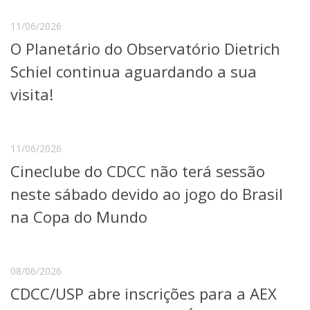
Serviços
11/06/2026
Bibliotecas
Apoio ao Estudante
O Planetário do Observatório Dietrich
Segurança, Trânsito e Prevenção
Schiel continua aguardando a sua
RH, Administrativo e Financeiro
Outros serviços
visita!
Comunicação
Assessorias e Mídias
Aplicativos e Sites
11/06/2026
Jornal da USP
Cineclube do CDCC não terá sessão
Agenda de Eventos
Defesa de Teses
neste sábado devido ao jogo do Brasil
na Copa do Mundo
08/06/2026
CDCC/USP abre inscrições para a AEX