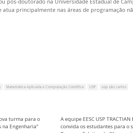
izou pós-doutorado na Universidade Estadual de Cam
e atua principalmente nas áreas de programação nã
a
Matemática Aplicada e Computação Científica
USP
usp são carlos
ova turma para o
A equipe EESC USP TRACTIAN 
s na Engenharia”
convida os estudantes para o 