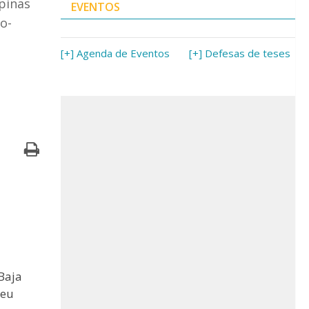
pinas
EVENTOS
o-
[+] Agenda de Eventos
[+] Defesas de teses
Baja
seu