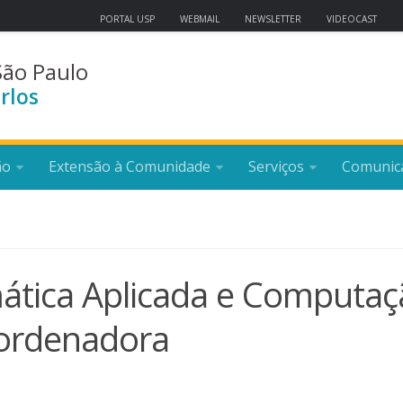
PORTAL USP
WEBMAIL
NEWSLETTER
VIDEOCAST
São Paulo
rlos
ão
Extensão à Comunidade
Serviços
Comunic
tica Aplicada e Computaç
oordenadora