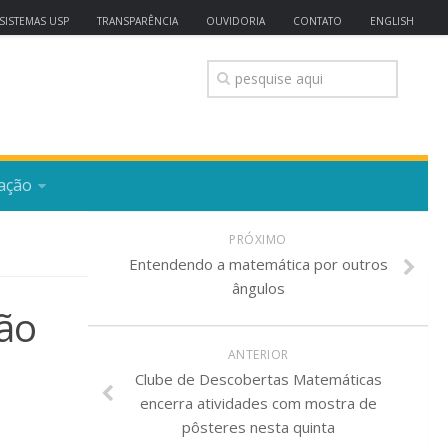
SISTEMAS USP
TRANSPARÊNCIA
OUVIDORIA
CONTATO
ENGLISH
ação
PRÓXIMO
Entendendo a matemática por outros
ângulos
ão
ANTERIOR
Clube de Descobertas Matemáticas
encerra atividades com mostra de
pôsteres nesta quinta