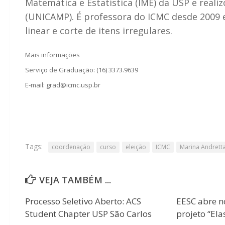
Matemática e Estatística (IME) da USP e real
(UNICAMP). É professora do ICMC desde 2009 
linear e corte de itens irregulares.
Mais informações
Serviço de Graduação: (16) 3373.9639
E-mail: grad@icmc.usp.br
Tags:
coordenação
curso
eleição
ICMC
Marina Andrett
VEJA TAMBÉM ...
Processo Seletivo Aberto: ACS
EESC abre n
Student Chapter USP São Carlos
projeto “Ela