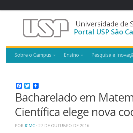
Universidade de 
Portal USP São Ca
Sobre o Campus
Ensino
Pesquisa e Inovaç
Facebook
Twitter
Share
Bacharelado em Matemá
Científica elege nova c
POR
ICMC
· 27 DE OUTUBRO DE 2016