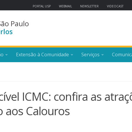
PORTAL USP
WEBMAIL
NEWSLETTER
VIDEOCAST
São Paulo
rlos
ão
Extensão à Comunidade
Serviços
Comunic
vel ICMC: confira as atraç
 aos Calouros