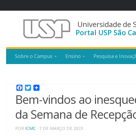
Universidade de 
Portal USP São Ca
Sobre o Campus
Ensino
Pesquisa e Inovaç
Facebook
Twitter
Share
Bem-vindos ao inesquecí
da Semana de Recepção
POR
ICMC
· 7 DE MARÇO DE 2023