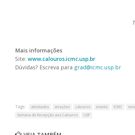
T
Mais informações
Site:
www.calouros.icmc.usp.br
Dúvidas? Escreva para
grad@icmc.usp.br
Tags:
atividades
atrações
calouros
evento
ICMC
ine
Semana de Recepção aos Calouros
USP
VEJA TAMBÉM ...