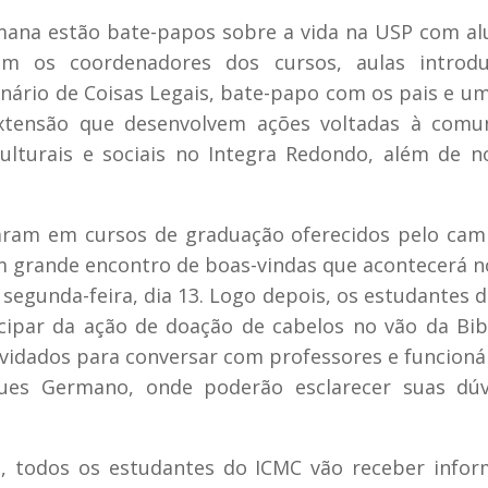
emana estão bate-papos sobre a vida na USP com al
om os coordenadores dos cursos, aulas introdut
nário de Coisas Legais, bate-papo com os pais e um
xtensão que desenvolvem ações voltadas à comun
culturais e sociais no Integra Redondo, além de n
saram em cursos de graduação oferecidos pelo ca
m grande encontro de boas-vindas que acontecerá n
 segunda-feira, dia 13. Logo depois, os estudantes 
cipar da ação de doação de cabelos no vão da Bib
onvidados para conversar com professores e funcioná
gues Germano, onde poderão esclarecer suas dúv
as, todos os estudantes do ICMC vão receber info