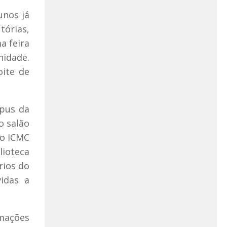
unos já
órias,
a feira
idade.
oite de
mpus da
o salão
do ICMC
lioteca
rios do
idas a
rmações