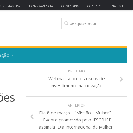
SISTEMAS USP
TRANSPARÊNCIA
OUVIDORIA
CONTATO
ENGLISH
ação
PRÓXIMO
Webinar sobre os riscos de
investimento na inovação
ões
ANTERIOR
Dia 8 de março – “Missão… Mulher” –
Evento promovido pelo IFSC/USP
assinala “Dia Internacional da Mulher”