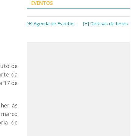
EVENTOS
[+] Agenda de Eventos
[+] Defesas de teses
tuto de
arte da
a 17 de
lher às
 marco
ria de