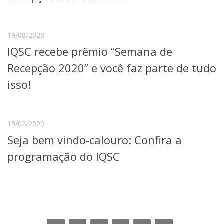
Serviços
Bibliotecas
Apoio ao Estudante
19/08/2020
Segurança, Trânsito e Prevenção
IQSC recebe prêmio “Semana de
RH, Administrativo e Financeiro
Outros serviços
Recepção 2020” e você faz parte de tudo
Comunicação
isso!
Assessorias e Mídias
Aplicativos e Sites
Jornal da USP
Agenda de Eventos
13/02/2020
Defesa de Teses
Seja bem vindo-calouro: Confira a
programação do IQSC