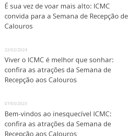
É sua vez de voar mais alto: ICMC
Telefones e Mapas
Pessoas
convida para a Semana de Recepção de
Ensino
Calouros
Graduação
Pós-Graduação
Educação a distância
Cursos de Extensão
22/02/2024
Viver o ICMC é melhor que sonhar:
Pesquisa e Inovação
Linhas de Pesquisa
confira as atrações da Semana de
Centros, Núcleos e Projetos em Rede
Recepção aos Calouros
Pós-doutorado
Iniciação Científica
Transferência de Tecnologia
Empresas Juniores
07/03/2023
Extensão à Comunidade
Bem-vindos ao inesquecível ICMC:
Projetos, Programas e Cursos
confira as atrações da Semana de
Artes, Cultura e Esportes
Museus e Espaços Interativos
Recepção aos Calouros