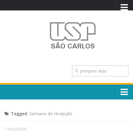
PORTAL USP
WEBMAIL
NEWSLETTER
VIDEOCAST
SISTEMAS USP
TRANSPARÊNCIA
OUVIDORIA
CONTATO
Sobre o Campus
ENGLISH
Tagged:
Semana de recepção
Escola, Institutos e Órgãos
Conselho Gestor e Dirigentes
Núcleos e Comissões
13/02/2026
História e Números