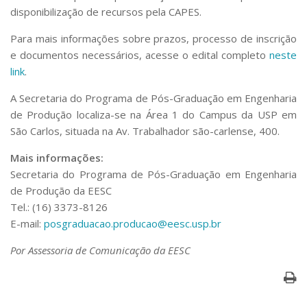
Serviços
disponibilização de recursos pela CAPES.
Bibliotecas
Para mais informações sobre prazos, processo de inscrição
Apoio ao Estudante
e documentos necessários, acesse o edital completo
neste
Segurança, Trânsito e Prevenção
RH, Administrativo e Financeiro
link
.
Outros serviços
A Secretaria do Programa de Pós-Graduação em Engenharia
Comunicação
de Produção localiza-se na Área 1 do Campus da USP em
Assessorias e Mídias
São Carlos, situada na Av. Trabalhador são-carlense, 400.
Aplicativos e Sites
Jornal da USP
Mais informações:
Agenda de Eventos
Secretaria do Programa de Pós-Graduação em Engenharia
Defesa de Teses
de Produção da EESC
Tel.: (16) 3373-8126
E-mail:
posgraduacao.producao@eesc.usp.br
Por Assessoria de Comunicação da EESC