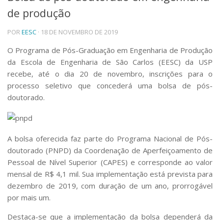
de produção
Telefones e Mapas
Pessoas
POR
EESC
· 18 DE NOVEMBRO DE 2019
Ensino
Graduação
O Programa de Pós-Graduação em Engenharia de Produção
Pós-Graduação
da Escola de Engenharia de São Carlos (EESC) da USP
Educação a distância
recebe, até o dia 20 de novembro, inscrições para o
Cursos de Extensão
processo seletivo que concederá uma bolsa de pós-
Pesquisa e Inovação
doutorado.
Linhas de Pesquisa
Centros, Núcleos e Projetos em Rede
Pós-doutorado
A bolsa oferecida faz parte do Programa Nacional de Pós-
Iniciação Científica
doutorado (PNPD) da Coordenação de Aperfeiçoamento de
Transferência de Tecnologia
Empresas Juniores
Pessoal de Nível Superior (CAPES) e corresponde ao valor
mensal de R$ 4,1 mil. Sua implementação está prevista para
Extensão à Comunidade
dezembro de 2019, com duração de um ano, prorrogável
Projetos, Programas e Cursos
por mais um.
Artes, Cultura e Esportes
Museus e Espaços Interativos
Destaca-se que a implementação da bolsa dependerá da