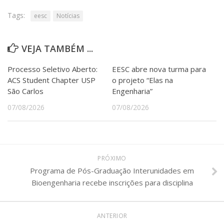
Tags:
eesc
Notícias
VEJA TAMBÉM ...
Processo Seletivo Aberto:
EESC abre nova turma para
ACS Student Chapter USP
o projeto “Elas na
São Carlos
Engenharia”
07/08/2026
07/08/2026
PRÓXIMO
Programa de Pós-Graduação Interunidades em
Bioengenharia recebe inscrições para disciplina
ANTERIOR