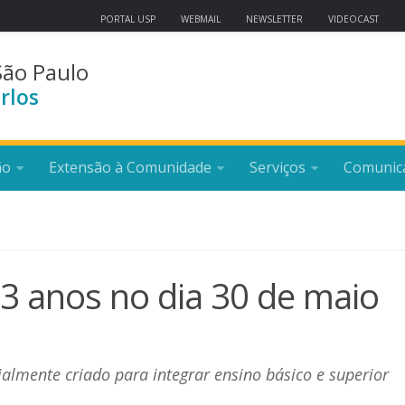
PORTAL USP
WEBMAIL
NEWSLETTER
VIDEOCAST
São Paulo
rlos
ão
Extensão à Comunidade
Serviços
Comunic
 anos no dia 30 de maio
cialmente criado para integrar ensino básico e superior