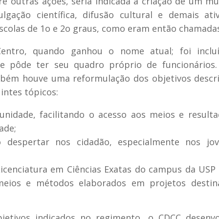
ntre outras ações, seria indicada a criação de um m
gação científica, difusão cultural e demais ati
escolas de 1o e 2o graus, como eram então chamada
entro, quando ganhou o nome atual; foi inclu
 pôde ter seu quadro próprio de funcionários.
mbém houve uma reformulação dos objetivos descr
intes tópicos:
nidade, facilitando o acesso aos meios e result
ade;
o despertar nos cidadão, especialmente nos jov
icenciatura em Ciências Exatas do campus da USP
meios e métodos elaborados em projetos destin
bjetivos indicados no regimento, o CDCC desenvo