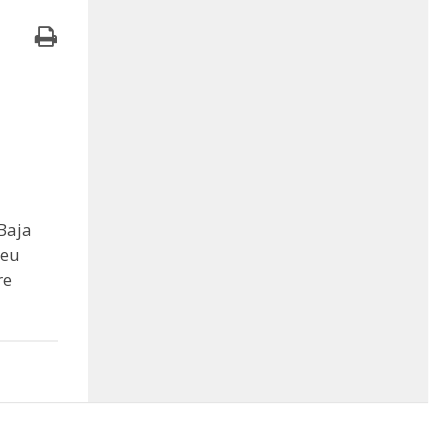
Baja
seu
re