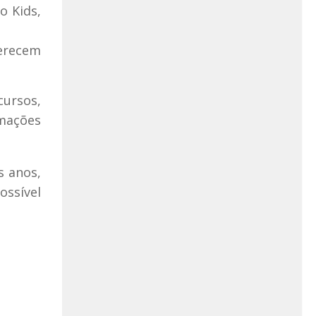
o Kids,
erecem
cursos,
rmações
s anos,
ossível