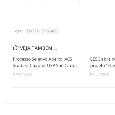
Tags:
43 anos
cdcc. usp
VEJA TAMBÉM ...
Processo Seletivo Aberto: ACS
EESC abre n
Student Chapter USP São Carlos
projeto “Ela
07/08/2026
07/08/2026