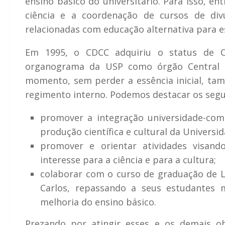
ensino básico do universitário. Para isso, e
ciência e a coordenação de cursos de divul
relacionadas com educação alternativa para 
Em 1995, o CDCC adquiriu o status de C
organograma da USP como órgão Central e
momento, sem perder a essência inicial, ta
regimento interno. Podemos destacar os segu
promover a integração universidade-comu
produção científica e cultural da Universid
promover e orientar atividades visand
interesse para a ciência e para a cultura;
colaborar com o curso de graduação de L
Carlos, repassando a seus estudantes 
melhoria do ensino básico.
Prezando por atingir esses e os demais o