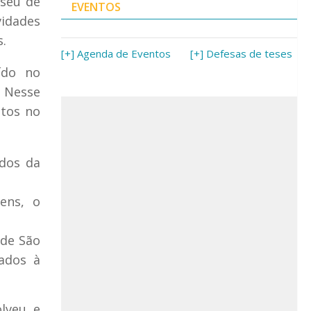
useu de
EVENTOS
vidades
s.
[+] Agenda de Eventos
[+] Defesas de teses
ído no
 Nesse
itos no
ados da
ens, o
 de São
ados à
lveu e