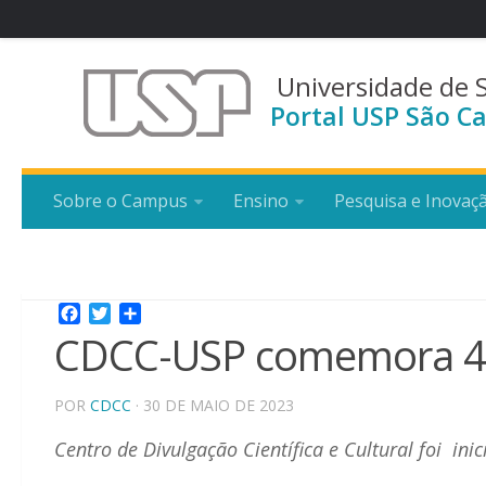
Universidade de 
Portal USP São Ca
Sobre o Campus
Ensino
Pesquisa e Inovaç
Facebook
Twitter
Share
CDCC-USP comemora 43
POR
CDCC
· 30 DE MAIO DE 2023
Centro de Divulgação Científica e Cultural foi ini