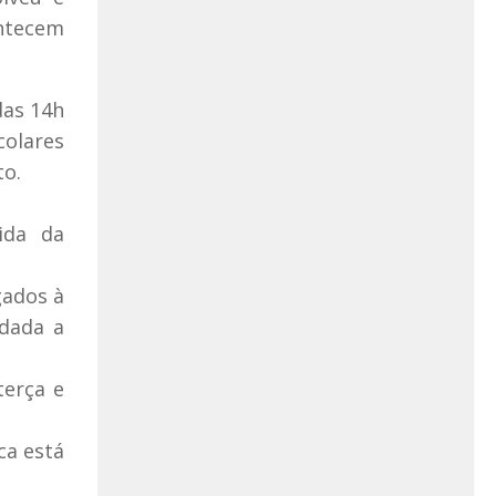
ontecem
das 14h
colares
to.
ida da
gados à
dada a
terça e
ca está