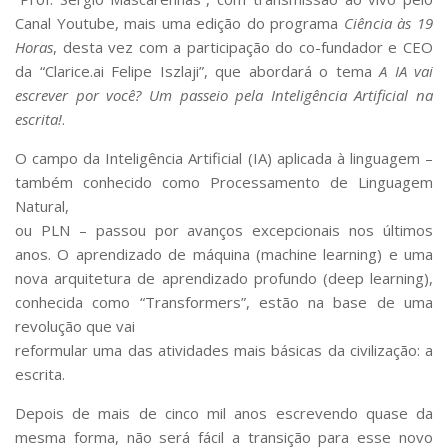
Serviços
Canal Youtube, mais uma edição do programa
Ciência às 19
Bibliotecas
Horas
, desta vez com a participação do co-fundador e CEO
Apoio ao Estudante
da “Clarice.ai Felipe Iszlaji”, que abordará o tema
A IA vai
Segurança, Trânsito e Prevenção
escrever por você? Um passeio pela Inteligência Artificial na
RH, Administrativo e Financeiro
escrita!
.
Outros serviços
Comunicação
O campo da Inteligência Artificial (IA) aplicada à linguagem –
também conhecido como Processamento de Linguagem
Assessorias e Mídias
Aplicativos e Sites
Natural,
Jornal da USP
ou PLN – passou por avanços excepcionais nos últimos
Agenda de Eventos
anos. O aprendizado de máquina (machine learning) e uma
Defesa de Teses
nova arquitetura de aprendizado profundo (deep learning),
conhecida como “Transformers”, estão na base de uma
revolução que vai
reformular uma das atividades mais básicas da civilização: a
escrita.
Depois de mais de cinco mil anos escrevendo quase da
mesma forma, não será fácil a transição para esse novo