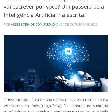
vai escrever por você? Um passeio pela
Telefones e Mapas
Pessoas
Inteligência Artificial na escrita!”
Ensino
POR
ASSESSORIA DE COMUNICAÇÃO
· 24 DE OUTUBRO DE 2022
Graduação
Pós-Graduação
Educação a distância
Cursos de Extensão
Pesquisa e Inovação
Linhas de Pesquisa
Centros, Núcleos e Projetos em Rede
Pós-doutorado
Iniciação Científica
Transferência de Tecnologia
Empresas Juniores
Extensão à Comunidade
Projetos, Programas e Cursos
O Instituto de Física de São Carlos (IFSC/USP) realiza no dia
Artes, Cultura e Esportes
25 do corrente mês (terça-feira), às 19 horas, no Auditório
Museus e Espaços Interativos
“Prof. Sérgio Mascarenhas”, com transmissão ao vivo pelo