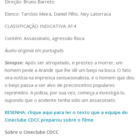
Direção: Bruno Barreto
Serviços
Bibliotecas
Elenco: Tarcísio Meira, Daniel Filho, Ney Latorraca
Apoio ao Estudante
Segurança, Trânsito e Prevenção
CLASSIFICAÇÃO INDICATIVA: A14
RH, Administrativo e Financeiro
Contém: Assassinato, agressão física
Outros serviços
Comunicação
Áudio original em português
Assessorias e Mídias
Sinopse:
Após ser atropelado, e prestes a morrer, um
Aplicativos e Sites
homem pede a Arandir que lhe dê um beijo na boca. O fato
Jornal da USP
Agenda de Eventos
vira notícia na imprensa sensacionalista, e o homem que deu
Defesa de Teses
o beijo passa a ser alvo de preconceitos populares
reprimidos. A polícia, por sua vez, começa a investigá-lo,
supondo que o acidente tenha sido um assassinato.
RESENHA: clique aqui para ler o texto que a equipe do
Cineclube CDCC preparou sobre o filme.
Sobre o Cineclube CDCC