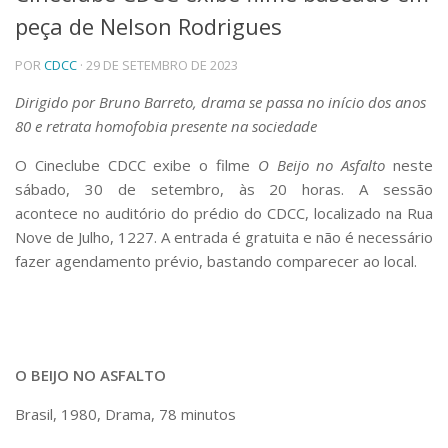
peça de Nelson Rodrigues
Telefones e Mapas
Pessoas
POR
CDCC
· 29 DE SETEMBRO DE 2023
Ensino
Graduação
Dirigido por Bruno Barreto, drama se passa no início dos anos
Pós-Graduação
80 e retrata homofobia presente na sociedade
Educação a distância
Cursos de Extensão
O Cineclube CDCC exibe o filme
O Beijo no Asfalto
neste
sábado, 30 de setembro, às 20 horas. A sessão
Pesquisa e Inovação
acontece
no auditório do prédio do CDCC, localizado na Rua
Linhas de Pesquisa
Nove de Julho, 1227. A entrada é gratuita e não é necessário
Centros, Núcleos e Projetos em Rede
fazer agendamento prévio, bastando comparecer ao local.
Pós-doutorado
Iniciação Científica
Transferência de Tecnologia
Empresas Juniores
Extensão à Comunidade
O BEIJO NO ASFALTO
Projetos, Programas e Cursos
Artes, Cultura e Esportes
Brasil, 1980, Drama, 78 minutos
Museus e Espaços Interativos