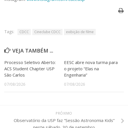
Tags:
CDCC
Cineclube CDCC
exibição de filme
VEJA TAMBÉM ...
Processo Seletivo Aberto:
EESC abre nova turma para
ACS Student Chapter USP
o projeto “Elas na
São Carlos
Engenharia”
07/08/2026
07/08/2026
PRÓXIMO
Observatório da USP faz “Sessão Astronomia Kids”
neste sábado, 30 de setembro