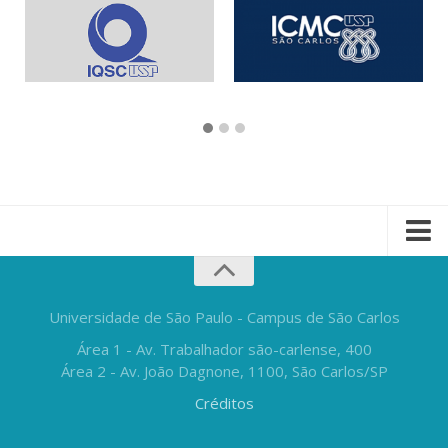
Universidade de São Paulo - Campus de São Carlos
Área 1 - Av. Trabalhador são-carlense, 400
Área 2 - Av. João Dagnone, 1100, São Carlos/SP
Créditos