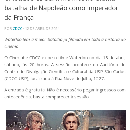
batalha de Napoleão como imperador
Telefones e Mapas
Pessoas
da França
Ensino
POR
CDCC
· 12 DE ABRIL DE 2024
Graduação
Pós-Graduação
Waterloo tem a maior batalha já filmada em toda a história do
Educação a distância
cinema
Cursos de Extensão
Pesquisa e Inovação
O Cineclube CDCC exibe o filme Waterloo no dia 13 de abril,
sábado, às 20 horas. A sessão acontece no Auditório do
Linhas de Pesquisa
Centros, Núcleos e Projetos em Rede
Centro de Divulgação Científica e Cultural da USP São Carlos
Pós-doutorado
(CDCC-USP), localizado à Rua Nove de Julho, 1227.
Iniciação Científica
Transferência de Tecnologia
A entrada é gratuita. Não é necessário pegar ingressos com
Empresas Juniores
antecedência, basta comparecer à sessão.
Extensão à Comunidade
Projetos, Programas e Cursos
Artes, Cultura e Esportes
Museus e Espaços Interativos