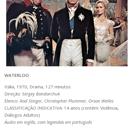
Serviços
Bibliotecas
Apoio ao Estudante
Segurança, Trânsito e Prevenção
RH, Administrativo e Financeiro
Outros serviços
Comunicação
Assessorias e Mídias
Aplicativos e Sites
Jornal da USP
Agenda de Eventos
WATERLOO
Defesa de Teses
Itália, 1970, Drama, 127 minutos
Direção:
Sergey Bondarchuk
Elenco:
Rod Steiger, Christopher Plummer, Orson Welles
CLASSIFICAÇÃO INDICATIVA: 14 anos (contém: Violência,
Diálogos Adultos)
Áudio em inglês, com legendas em português