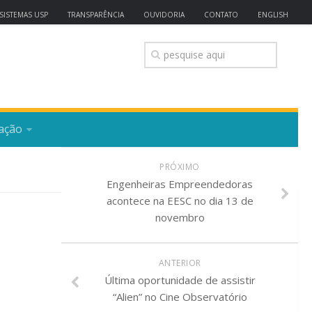
SISTEMAS USP
TRANSPARÊNCIA
OUVIDORIA
CONTATO
ENGLISH
ação
PRÓXIMO
Engenheiras Empreendedoras
acontece na EESC no dia 13 de
novembro
ANTERIOR
Última oportunidade de assistir
“Alien” no Cine Observatório