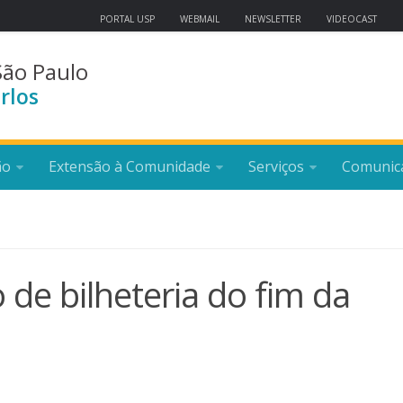
PORTAL USP
WEBMAIL
NEWSLETTER
VIDEOCAST
São Paulo
rlos
ão
Extensão à Comunidade
Serviços
Comunic
 de bilheteria do fim da