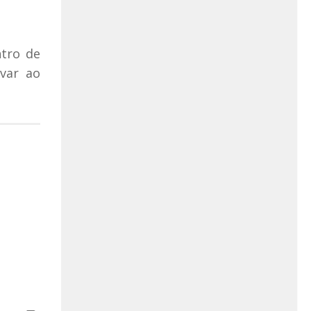
ntro de
evar ao