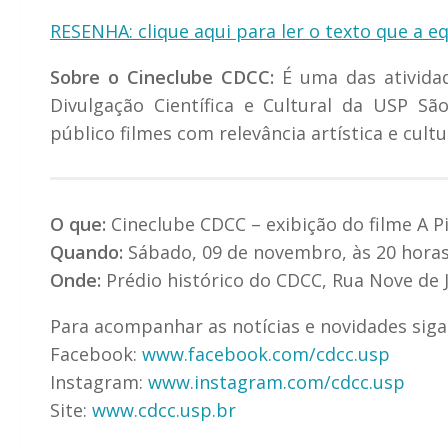
RESENHA: clique aqui para ler o texto que a 
Sobre o Cineclube CDCC:
É uma das atividad
Divulgação Científica e Cultural da USP Sã
público filmes com relevância artística e cultu
O que:
Cineclube CDCC – exibição do filme A P
Quando:
Sábado, 09 de novembro, às 20 hora
Onde:
Prédio histórico do CDCC, Rua Nove de 
Para acompanhar as notícias e novidades siga
Facebook:
www.facebook.com/cdcc.usp
Instagram:
www.instagram.com/cdcc.usp
Site:
www.cdcc.usp.br