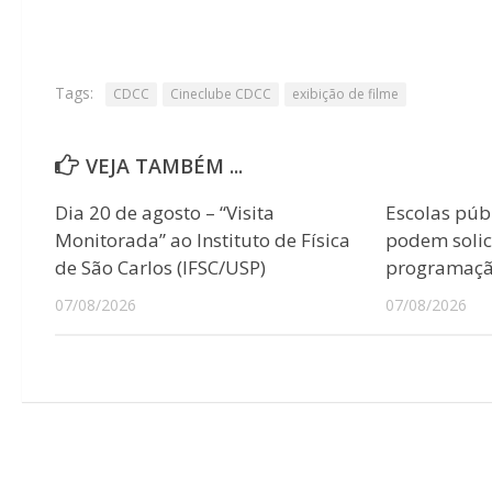
Tags:
CDCC
Cineclube CDCC
exibição de filme
VEJA TAMBÉM ...
Dia 20 de agosto – “Visita
Escolas púb
Monitorada” ao Instituto de Física
podem solici
de São Carlos (IFSC/USP)
programação
07/08/2026
07/08/2026