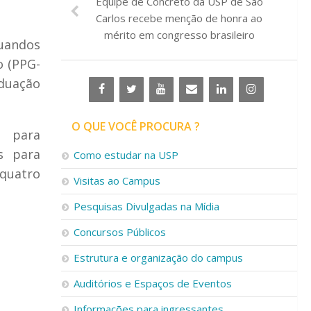
Equipe de Concreto da USP de São
Carlos recebe menção de honra ao
mérito em congresso brasileiro
duandos
o (PPG-
aduação
O QUE VOCÊ PROCURA ?
para
s para
Como estudar na USP
quatro
Visitas ao Campus
Pesquisas Divulgadas na Mídia
Concursos Públicos
Estrutura e organização do campus
Auditórios e Espaços de Eventos
Informações para ingressantes