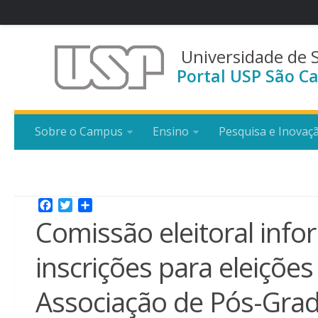
Universidade de 
Portal USP São Ca
Sobre o Campus
Ensino
Pesquisa e Inovaç
Facebook
Twitter
Share
Comissão eleitoral info
inscrições para eleiçõe
Associação de Pós-Gra