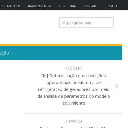
SISTEMAS USP
TRANSPARÊNCIA
OUVIDORIA
CONTATO
ENGLISH
ação
PRÓXIMO
[M] Determinação das condições
operacionais do sistema de
refrigeração de geradores por meio
da análise de parâmetros do modelo
equivalente
ANTERIOR