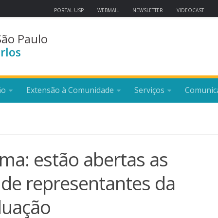
PORTAL USP
WEBMAIL
NEWSLETTER
VIDEOCAST
São Paulo
rlos
ão
Extensão à Comunidade
Serviços
Comunic
rma: estão abertas as
s de representantes da
duação