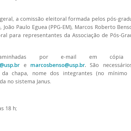
1
eral, a comissão eleitoral formada pelos pós-gra
, João Paulo Eguea (PPG-EM), Marcos Roberto Bens
oral para representantes da Associação de Pós-Gr
caminhadas por e-mail em cópia 
@usp.br
e
marcosbenso@usp.br
.
São necessário
e da chapa, nome dos integrantes (no mínimo 
ida no sistema Janus.
s 18 h;