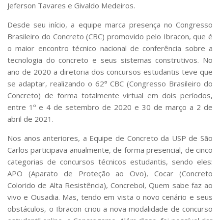
Serviços
Jeferson Tavares e Givaldo Medeiros.
Bibliotecas
Desde seu início, a equipe marca presença no Congresso
Apoio ao Estudante
Brasileiro do Concreto (CBC) promovido pelo Ibracon, que é
Segurança, Trânsito e Prevenção
o maior encontro técnico nacional de conferência sobre a
RH, Administrativo e Financeiro
tecnologia do concreto e seus sistemas construtivos. No
Outros serviços
ano de 2020 a diretoria dos concursos estudantis teve que
Comunicação
se adaptar, realizando o 62° CBC (Congresso Brasileiro do
Assessorias e Mídias
Concreto) de forma totalmente virtual em dois períodos,
Aplicativos e Sites
entre 1º e 4 de setembro de 2020 e 30 de março a 2 de
Jornal da USP
abril de 2021.
Agenda de Eventos
Defesa de Teses
Nos anos anteriores, a Equipe de Concreto da USP de São
Carlos participava anualmente, de forma presencial, de cinco
categorias de concursos técnicos estudantis, sendo eles:
APO (Aparato de Proteção ao Ovo), Cocar (Concreto
Colorido de Alta Resistência), Concrebol, Quem sabe faz ao
vivo e Ousadia. Mas, tendo em vista o novo cenário e seus
obstáculos, o Ibracon criou a nova modalidade de concurso