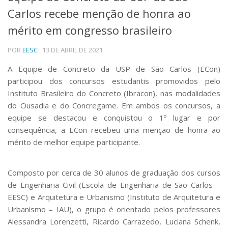
Carlos recebe menção de honra ao
Telefones e Mapas
Pessoas
mérito em congresso brasileiro
Ensino
POR
EESC
· 13 DE ABRIL DE 2021
Graduação
Pós-Graduação
A Equipe de Concreto da USP de São Carlos (ECon)
Educação a distância
participou dos concursos estudantis promovidos pelo
Cursos de Extensão
Instituto Brasileiro do Concreto (Ibracon), nas modalidades
Pesquisa e Inovação
do Ousadia e do Concregame. Em ambos os concursos, a
Linhas de Pesquisa
equipe se destacou e conquistou o 1º lugar e por
Centros, Núcleos e Projetos em Rede
consequência, a ECon recebeu uma menção de honra ao
Pós-doutorado
mérito de melhor equipe participante.
Iniciação Científica
Transferência de Tecnologia
Empresas Juniores
Composto por cerca de 30 alunos de graduação dos cursos
Extensão à Comunidade
de Engenharia Civil (Escola de Engenharia de São Carlos –
EESC) e Arquitetura e Urbanismo (Instituto de Arquitetura e
Projetos, Programas e Cursos
Artes, Cultura e Esportes
Urbanismo – IAU), o grupo é orientado pelos professores
Museus e Espaços Interativos
Alessandra Lorenzetti, Ricardo Carrazedo, Luciana Schenk,