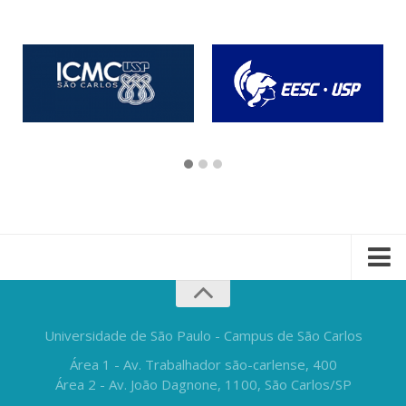
Universidade de São Paulo - Campus de São Carlos
Área 1 - Av. Trabalhador são-carlense, 400
Área 2 - Av. João Dagnone, 1100, São Carlos/SP