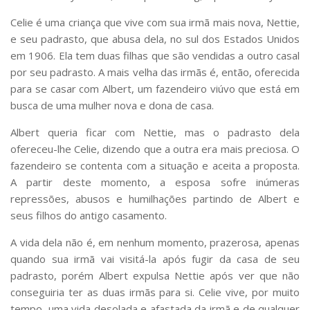
Celie é uma criança que vive com sua irmã mais nova, Nettie,
e seu padrasto, que abusa dela, no sul dos Estados Unidos
em 1906. Ela tem duas filhas que são vendidas a outro casal
por seu padrasto. A mais velha das irmãs é, então, oferecida
para se casar com Albert, um fazendeiro viúvo que está em
busca de uma mulher nova e dona de casa.
Albert queria ficar com Nettie, mas o padrasto dela
ofereceu-lhe Celie, dizendo que a outra era mais preciosa. O
fazendeiro se contenta com a situação e aceita a proposta.
A partir deste momento, a esposa sofre inúmeras
repressões, abusos e humilhações partindo de Albert e
seus filhos do antigo casamento.
A vida dela não é, em nenhum momento, prazerosa, apenas
quando sua irmã vai visitá-la após fugir da casa de seu
padrasto, porém Albert expulsa Nettie após ver que não
conseguiria ter as duas irmãs para si. Celie vive, por muito
tempo, uma vida desolada e afastada da irmã e de qualquer