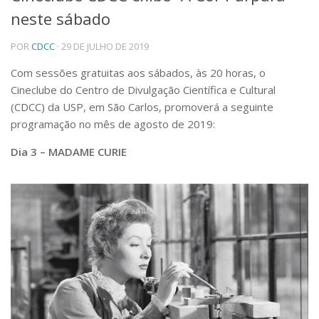
neste sábado
Telefones e Mapas
Pessoas
POR
CDCC
· 29 DE JULHO DE 2019
Ensino
Graduação
Com sessões gratuitas aos sábados, às 20 horas, o
Pós-Graduação
Cineclube do Centro de Divulgação Científica e Cultural
Educação a distância
(CDCC) da USP, em São Carlos, promoverá a seguinte
Cursos de Extensão
programação no mês de agosto de 2019:
Pesquisa e Inovação
Dia 3 – MADAME CURIE
Linhas de Pesquisa
Centros, Núcleos e Projetos em Rede
Pós-doutorado
Iniciação Científica
Transferência de Tecnologia
Empresas Juniores
Extensão à Comunidade
Projetos, Programas e Cursos
Artes, Cultura e Esportes
Museus e Espaços Interativos