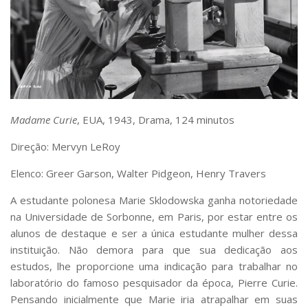
Serviços
Bibliotecas
Apoio ao Estudante
Segurança, Trânsito e Prevenção
RH, Administrativo e Financeiro
Outros serviços
Comunicação
Madame Curie
, EUA, 1943, Drama, 124 minutos
Assessorias e Mídias
Aplicativos e Sites
Direção: Mervyn LeRoy
Jornal da USP
Agenda de Eventos
Elenco: Greer Garson, Walter Pidgeon, Henry Travers
Defesa de Teses
A estudante polonesa Marie Sklodowska ganha notoriedade
na Universidade de Sorbonne, em Paris, por estar entre os
alunos de destaque e ser a única estudante mulher dessa
instituição. Não demora para que sua dedicação aos
estudos, lhe proporcione uma indicação para trabalhar no
laboratório do famoso pesquisador da época, Pierre Curie.
Pensando inicialmente que Marie iria atrapalhar em suas