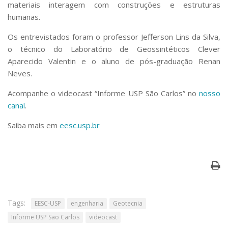
materiais interagem com construções e estruturas
Serviços
humanas.
Bibliotecas
Apoio ao Estudante
Os entrevistados foram o professor Jefferson Lins da Silva,
Segurança, Trânsito e Prevenção
o técnico do Laboratório de Geossintéticos Clever
RH, Administrativo e Financeiro
Aparecido Valentin e o aluno de pós-graduação Renan
Outros serviços
Neves.
Comunicação
Acompanhe o videocast “Informe USP São Carlos” no
nosso
Assessorias e Mídias
Aplicativos e Sites
canal
.
Jornal da USP
Saiba mais em
eesc.usp.br
Agenda de Eventos
Defesa de Teses
Tags:
EESC-USP
engenharia
Geotecnia
Informe USP São Carlos
videocast