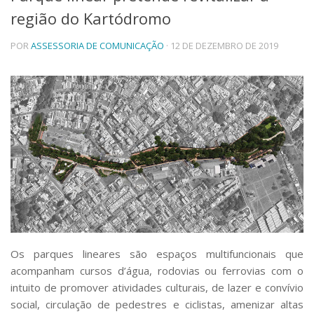
região do Kartódromo
Telefones e Mapas
Pessoas
POR
ASSESSORIA DE COMUNICAÇÃO
· 12 DE DEZEMBRO DE 2019
Ensino
Graduação
Pós-Graduação
Educação a distância
Cursos de Extensão
Pesquisa e Inovação
Linhas de Pesquisa
Centros, Núcleos e Projetos em Rede
Pós-doutorado
Iniciação Científica
Transferência de Tecnologia
Empresas Juniores
Extensão à Comunidade
Os parques lineares são espaços multifuncionais que
acompanham cursos d’água, rodovias ou ferrovias com o
Projetos, Programas e Cursos
Artes, Cultura e Esportes
intuito de promover atividades culturais, de lazer e convívio
Museus e Espaços Interativos
social, circulação de pedestres e ciclistas, amenizar altas