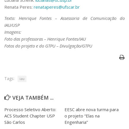
Luciana Schenk:
lucianas@sc.usp.br
Renata Peres:
renataperes@ufscar.br
Texto: Henrique Fontes – Assessoria de Comunicação do
IAU/USP
Imagens:
Foto das professoras – Henrique Fontes/IAU
Fotos do projeto e do GTPU – Divulgação/GTPU
Tags:
iau
VEJA TAMBÉM ...
Processo Seletivo Aberto:
EESC abre nova turma para
ACS Student Chapter USP
o projeto “Elas na
São Carlos
Engenharia”