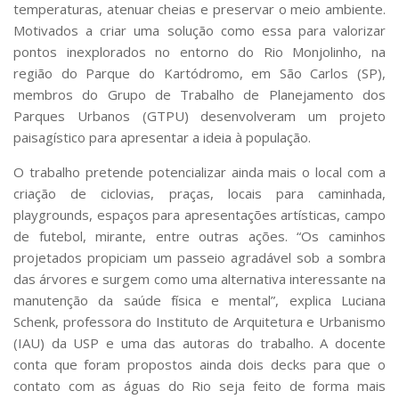
Serviços
temperaturas, atenuar cheias e preservar o meio ambiente.
Motivados a criar uma solução como essa para valorizar
Bibliotecas
pontos inexplorados no entorno do Rio Monjolinho, na
Apoio ao Estudante
Segurança, Trânsito e Prevenção
região do Parque do Kartódromo, em São Carlos (SP),
RH, Administrativo e Financeiro
membros do Grupo de Trabalho de Planejamento dos
Outros serviços
Parques Urbanos (GTPU) desenvolveram um projeto
Comunicação
paisagístico para apresentar a ideia à população.
Assessorias e Mídias
O trabalho pretende potencializar ainda mais o local com a
Aplicativos e Sites
criação de ciclovias, praças, locais para caminhada,
Jornal da USP
playgrounds, espaços para apresentações artísticas, campo
Agenda de Eventos
de futebol, mirante, entre outras ações. “Os caminhos
Defesa de Teses
projetados propiciam um passeio agradável sob a sombra
das árvores e surgem como uma alternativa interessante na
manutenção da saúde física e mental”, explica Luciana
Schenk, professora do Instituto de Arquitetura e Urbanismo
(IAU) da USP e uma das autoras do trabalho. A docente
conta que foram propostos ainda dois decks para que o
contato com as águas do Rio seja feito de forma mais