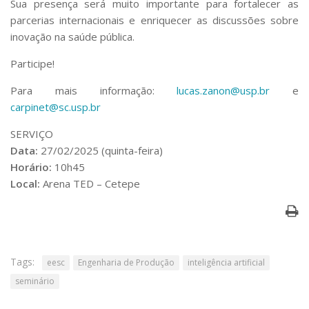
Sua presença será muito importante para fortalecer as
Serviços
parcerias internacionais e enriquecer as discussões sobre
Bibliotecas
inovação na saúde pública.
Apoio ao Estudante
Segurança, Trânsito e Prevenção
Participe!
RH, Administrativo e Financeiro
Outros serviços
Para mais informação:
lucas.zanon@usp.br
e
Comunicação
carpinet@sc.usp.br
Assessorias e Mídias
SERVIÇO
Aplicativos e Sites
Data:
27/02/2025 (quinta-feira)
Jornal da USP
Horário:
10h45
Agenda de Eventos
Local:
Arena TED – Cetepe
Defesa de Teses
Tags:
eesc
Engenharia de Produção
inteligência artificial
seminário