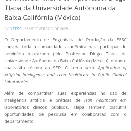
Tlapa da Universidade Autônoma da
Telefones e Mapas
Pessoas
Baixa Califórnia (México)
Ensino
POR
EESC
· 26 DE FEVEREIRO DE 2025
Graduação
Pós-Graduação
O Departamento de Engenharia de Produção da EESC
Educação a distância
convida toda a comunidade acadêmica para participar do
Cursos de Extensão
seminário ministrado pelo Professor Diego Tlapa, da
Pesquisa e Inovação
Universidade Autônoma da Baixa Califórnia (México), durante
Linhas de Pesquisa
sua visita técnica ao SEP. O tema será:
Application of
Centros, Núcleos e Projetos em Rede
Artificial Intelligence and Lean Healthcare in Public Clinical
Pós-doutorado
Laboratories
Iniciação Científica
Transferência de Tecnologia
Além de compartilhar suas experiências no uso de
Empresas Juniores
inteligência artificial e práticas de
lean healthcare
em
Extensão à Comunidade
laboratórios clínicos públicos, Tlapa também discutirá
Projetos, Programas e Cursos
oportunidades de pesquisa em colaboração com o
Artes, Cultura e Esportes
departamento.
Museus e Espaços Interativos