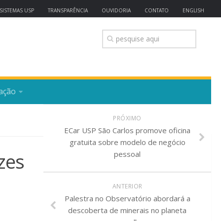
SISTEMAS USP
TRANSPARÊNCIA
OUVIDORIA
CONTATO
ENGLISH
ação
PRÓXIMO
ECar USP São Carlos promove oficina
gratuita sobre modelo de negócio
zes
pessoal
ANTERIOR
Palestra no Observatório abordará a
descoberta de minerais no planeta