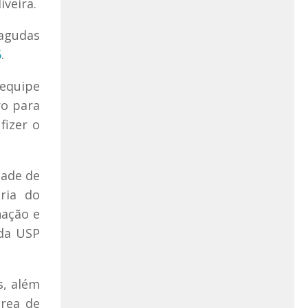
veira.
 agudas
6
.
 equipe
ro para
fizer o
dade de
ria do
nação e
 da USP
s, além
rea de