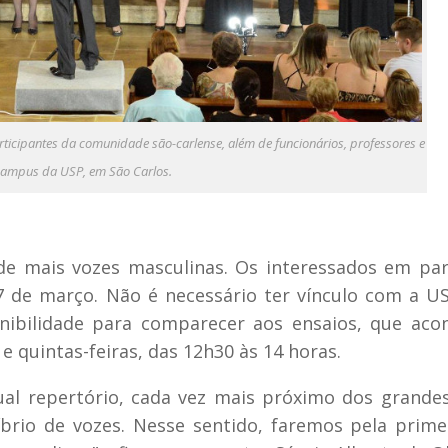
ticipantes da comunidade são-carlense, além de funcionários, professores e
campus da USP, em São Carlos.
e mais vozes masculinas. Os interessados em par
7 de março. Não é necessário ter vínculo com a 
onibilidade para comparecer aos ensaios, que ac
 e quintas-feiras, das 12h30 às 14 horas.
ual repertório, cada vez mais próximo dos grande
líbrio de vozes. Nesse sentido, faremos pela prime