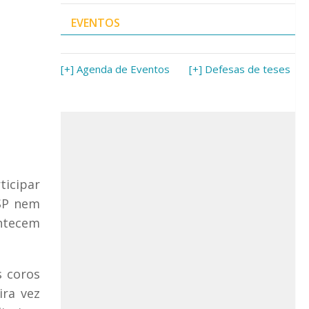
EVENTOS
[+] Agenda de Eventos
[+] Defesas de teses
ticipar
USP nem
ontecem
s coros
ira vez