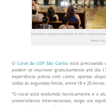
A iniciativa começou em outubro de 2015 e conta com par
alunos do 
O
Coral da USP São Carlos
está precisando d
podem se inscrever gratuitamente até dia 1
experiência prévia com canto, apenas disp
todas às segundas-feiras, entre 18 e 20 horas,
“O coral está evoluindo tecnicamente e o at
universitários internacionais, exige um equi