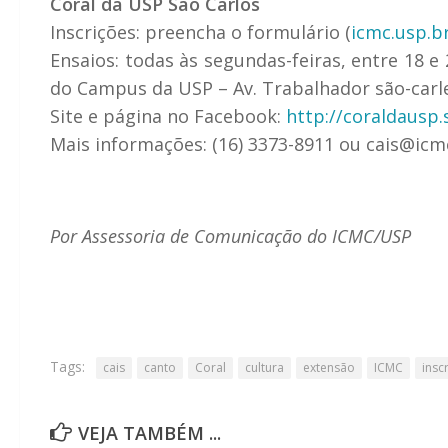
Coral da USP São Carlos
Inscrições: preencha o formulário (
icmc.usp.b
Ensaios: todas às segundas-feiras, entre 18 e 
do Campus da USP – Av. Trabalhador são-carl
Site e página no Facebook:
http://coraldausp.
Mais informações: (16) 3373-8911 ou cais@icm
Por Assessoria de Comunicação do ICMC/USP
Tags:
cais
canto
Coral
cultura
extensão
ICMC
insc
VEJA TAMBÉM ...