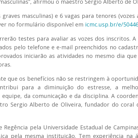
sculinas”, afirmou o maestro Sérgio Alberto de Oli
s graves masculinas) e 6 vagas para tenores (vozes
ver no formulário disponível em
icmc.usp.br/e/5044
rerão testes para avaliar as vozes dos inscritos. A
ados pelo telefone e e-mail preenchidos no cadast
ovados iniciarão as atividades no mesmo dia que 
oras.
te que os benefícios não se restringem à oportuni
ntribui para a diminuição do estresse, a melho
 equipe, da comunicação e da disciplina. A coorde
ro Sergio Alberto de Oliveira, fundador do coral
e Regência pela Universidade Estadual de Campina
ca pela mesma instituição. Tem experiência na á