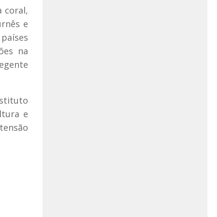
 coral,
urnês e
 países
ções na
regente
stituto
ltura e
xtensão