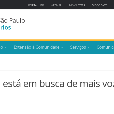
PORTAL USP
WEBMAIL
NEWSLETTER
VIDEOCAST
São Paulo
rlos
ão
Extensão à Comunidade
Serviços
Comunic
s está em busca de mais vo