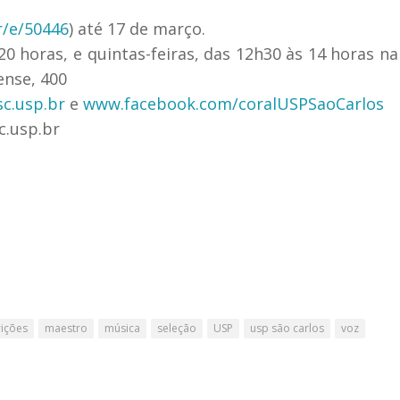
r/e/50446
) até 17 de março.
20 horas, e quintas-feiras, das 12h30 às 14 horas na
ense, 400
sc.usp.br
e
www.facebook.com/coralUSPSaoCarlos
c.usp.br
rições
maestro
música
seleção
USP
usp são carlos
voz