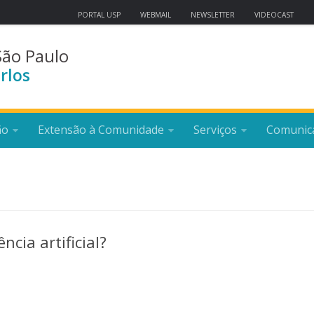
PORTAL USP
WEBMAIL
NEWSLETTER
VIDEOCAST
São Paulo
rlos
ão
Extensão à Comunidade
Serviços
Comunic
ncia artificial?