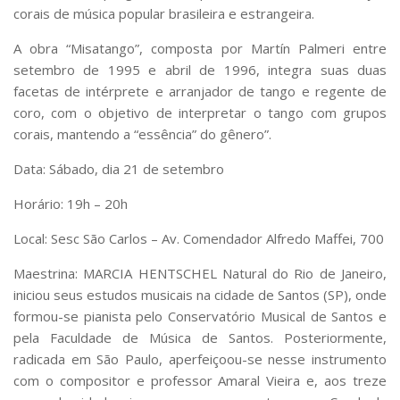
Serviços
corais de música popular brasileira e estrangeira.
Bibliotecas
A obra “Misatango”, composta por Martín Palmeri entre
Apoio ao Estudante
setembro de 1995 e abril de 1996, integra suas duas
Segurança, Trânsito e Prevenção
facetas de intérprete e arranjador de tango e regente de
RH, Administrativo e Financeiro
Outros serviços
coro, com o objetivo de interpretar o tango com grupos
corais, mantendo a “essência” do gênero”.
Comunicação
Assessorias e Mídias
Data: Sábado, dia 21 de setembro
Aplicativos e Sites
Jornal da USP
Horário: 19h – 20h
Agenda de Eventos
Local: Sesc São Carlos – Av. Comendador Alfredo Maffei, 700
Defesa de Teses
Maestrina: MARCIA HENTSCHEL Natural do Rio de Janeiro,
iniciou seus estudos musicais na cidade de Santos (SP), onde
formou-se pianista pelo Conservatório Musical de Santos e
pela Faculdade de Música de Santos. Posteriormente,
radicada em São Paulo, aperfeiçoou-se nesse instrumento
com o compositor e professor Amaral Vieira e, aos treze