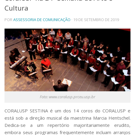
Cultura
Telefones e Mapas
Pessoas
POR
ASSESSORIA DE COMUNICAÇÃO
· 19 DE SETEMBRO DE 2019
Ensino
Graduação
Pós-Graduação
Educação a distância
Cursos de Extensão
Pesquisa e Inovação
Linhas de Pesquisa
Centros, Núcleos e Projetos em Rede
Pós-doutorado
Iniciação Científica
Transferência de Tecnologia
Foto: www.coralusp.prceu.usp.br
Empresas Juniores
Extensão à Comunidade
CORALUSP SESTINA é um dos 14 coros do CORALUSP e
Projetos, Programas e Cursos
está sob a direção musical da maestrina Marcia Hentschel.
Artes, Cultura e Esportes
Dedica-se a um repertório majoritariamente erudito,
Museus e Espaços Interativos
embora seus programas frequentemente incluam arranjos