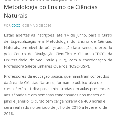
Metodologia do Ensino de Ciências
Telefones e Mapas
Pessoas
Naturais
Ensino
POR
CDCC
· 6 DE MAIO DE 2016
Graduação
Pós-Graduação
Estão abertas as inscrições, até 14 de junho, para o Curso
Educação a distância
de Especialização em Metodologia do Ensino de Ciências
Cursos de Extensão
Naturais, em nível de pós-graduação lato sensu, oferecido
Pesquisa e Inovação
pelo Centro de Divulgação Científica e Cultural (CDCC) da
Linhas de Pesquisa
Universidade de São Paulo (USP), com a coordenação da
Centros, Núcleos e Projetos em Rede
Professora Salete Linhares Queiroz (IQSC-USP).
Pós-doutorado
Iniciação Científica
Professores da educação básica, que ministram conteúdos
Transferência de Tecnologia
da área de Ciências Naturais, formam o público-alvo do
Empresas Juniores
curso. Serão 11 disciplinas ministradas em aulas presenciais
Extensão à Comunidade
aos sábados e em semanas condensadas nos meses de
Projetos, Programas e Cursos
julho e janeiro. O curso tem carga horária de 400 horas e
Artes, Cultura e Esportes
será realizado no período de julho de 2016 a fevereiro de
Museus e Espaços Interativos
2018.