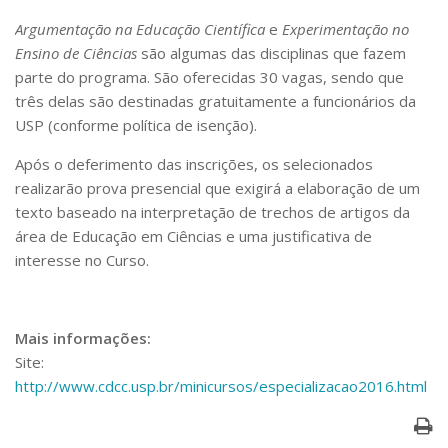
Serviços
Argumentação na Educação Científica
e
Experimentação no
Bibliotecas
Ensino de Ciências
são algumas das disciplinas que fazem
Apoio ao Estudante
parte do programa. São oferecidas 30 vagas, sendo que
Segurança, Trânsito e Prevenção
três delas são destinadas gratuitamente a funcionários da
RH, Administrativo e Financeiro
Outros serviços
USP (conforme política de isenção).
Comunicação
Após o deferimento das inscrições, os selecionados
Assessorias e Mídias
realizarão prova presencial que exigirá a elaboração de um
Aplicativos e Sites
texto baseado na interpretação de trechos de artigos da
Jornal da USP
área de Educação em Ciências e uma justificativa de
Agenda de Eventos
interesse no Curso.
Defesa de Teses
Mais informações:
Site:
http://www.cdcc.usp.br/minicursos/especializacao2016.html