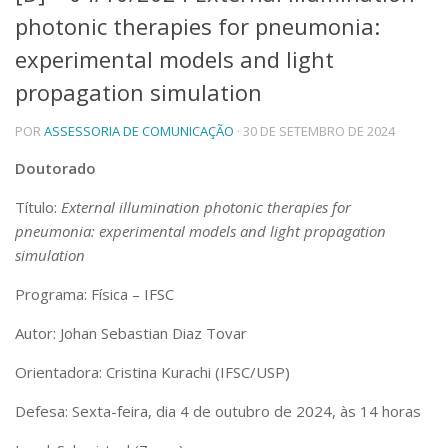
photonic therapies for pneumonia:
Telefones e Mapas
Pessoas
experimental models and light
Ensino
propagation simulation
Graduação
Pós-Graduação
POR
ASSESSORIA DE COMUNICAÇÃO
· 30 DE SETEMBRO DE 2024
Educação a distância
Cursos de Extensão
Doutorado
Pesquisa e Inovação
Título:
External illumination photonic therapies for
Linhas de Pesquisa
pneumonia: experimental models and light propagation
Centros, Núcleos e Projetos em Rede
simulation
Pós-doutorado
Iniciação Científica
Programa: Física – IFSC
Transferência de Tecnologia
Empresas Juniores
Autor: Johan Sebastian Diaz Tovar
Extensão à Comunidade
Orientadora: Cristina Kurachi (IFSC/USP)
Projetos, Programas e Cursos
Artes, Cultura e Esportes
Defesa: Sexta-feira, dia 4 de outubro de 2024, às 14 horas
Museus e Espaços Interativos