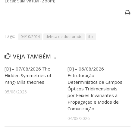
Local: Sala virtual (Zoom)
Serviços
Bibliotecas
Apoio ao Estudante
Segurança, Trânsito e Prevenção
RH, Administrativo e Financeiro
Tags:
04/10/2024
defesa de doutorado
ifsc
Outros serviços
Comunicação
Assessorias e Mídias
VEJA TAMBÉM ...
Aplicativos e Sites
Jornal da USP
[D] – 07/08/2026 The
[D] – 06/08/2026
Agenda de Eventos
Hidden Symmetries of
Estruturação
Defesa de Teses
Yang-Mills theories
Determinística de Campos
Ópticos Tridimensionais
05/08/2026
por Feixes Invariantes à
Propagação e Modos de
Comunicação
04/08/2026