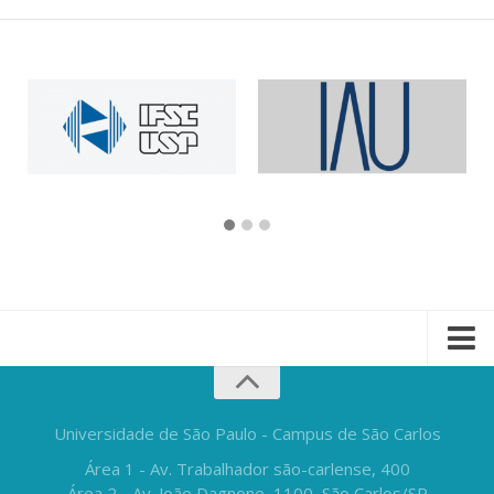
Universidade de São Paulo - Campus de São Carlos
Área 1 - Av. Trabalhador são-carlense, 400
Área 2 - Av. João Dagnone, 1100, São Carlos/SP